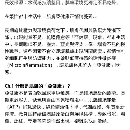
長效保濕：水潤感持續整日，肌膚環境更穩定不易乾燥。
在繁忙都市生活中，肌膚亞健康正悄悄蔓延…
長期處於壓力與環境負荷之下，肌膚代謝與防禦力逐漸下
降，出現能量不足、乾啞倦怠等「亞健康」現象。都市生活
中，長期睡眠不足、壓力、藍光與污染，像一場看不見的慢
性戰爭。這些因素不會立即讓肌膚出現明顯病變，卻悄悄削
弱細胞再生與防禦能力，並啟動低度持續的隱性微炎症
（Microinflammation），讓肌膚逐步陷入「亞健康」狀
態。
Ch.1 什麼是肌膚的「亞健康」？
亞健康不是表面乾燥或單純敏感，而是細胞層級的疲勞。長
期處於壓力、缺氧與自由基累積環境中，肌膚細胞能量
（ATP）消耗過快，線粒體活性下降，代謝緩慢、角質更新
停滯。微炎症持續破壞膠原蛋白與屏障結構，導致暗沉、粗
糙、泛紅、乾癢等問題悄然出現，卻難以找到源頭。