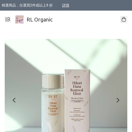
精選商品，任選買2件或以上9 折
詳情
XI周年優惠【新品自由選2件88折/3件85折】
XI周年優惠【Chakra 脈輪平衡自由選2件9折/3件85折/5件8折】
Florame 肌底自由選 2支9折 3支85折
XI周年優惠【蟲蟲退散 · 防衛結界﹞系列2件9折】
Sunki 任選2件95折
BIOFFICINA TOSCANA 任選2支9折 3支85折
Lamav 任選1件9折 2件85折
Mukti Organics 指定產品任選1件9折, 2件88折 3件85折
Intelligent Nutrients Skincare 任選2件9折
deodorant 任選2件88折
化妝品 任選2件95折
XI周年優惠【身心靈單品 任選2件9折/3件85折/5件8折】
XI周年優惠 【精油/香水 任選2件9折/3件85折/5件8折】
XI周年優惠【「關節到肌膚」全效養護 BODY OIL 組2件88折/3件85折】
XI周年優惠【夏日有機物理防曬套裝2件88折】
XI周年優惠【夏日潔面隨意選2件88折/3件85折】
XI周年優惠【逆齡奇蹟抗氧 11 自由選2件88折/3件85折/4件或以上8折】
新會員首次購物即享全單 95 折優惠！
成為VIP / VVIP 可享有生日月現金扣減獎賞優惠 !! 記得去賬户資料填上生日日期啦 !
選用順豐速運，滿$500 免運費
本地速遞 京東 送住宅/ 工商地址 $400 免運費
澳門訂單選用順豐速運，滿$800 免運費
詳情
詳情
詳情
詳情
詳情
詳情
詳情
詳情
詳情
詳情
詳情
詳情
詳情
詳情
詳情
詳情
詳情
RL Organic