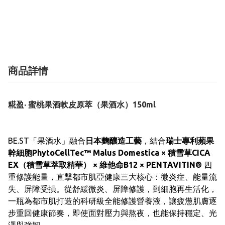
商品詳情
糀盈· 蜜桃果酒軟皮原萃（果酒水）150ml
BE.ST「果酒水」融合
日本麴釀造工藝
，結合
瑞士專利蘋果
幹細胞PhytoCellTec™ Malus Domestica × 積雪草CICA
EX（積雪草萃取精華） × 維他命B12 × PENTAVITIN®
四
重修護能量，直擊都市肌亞健康三大核心：微炎症、能量流
失、屏障受損。從舒緩微炎、屏障修護，到細胞再生活化，
一瓶為都市肌打造的科研級全能修護營養液，讓疲憊肌膚逐
步重回健康節奏，即使面對壓力與熬夜，也能保持穩定、光