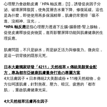
心理壓力會啟動皮膚「HPA 軸反應」
[1]
，誘發促炎因子分
泌、破壞屏障脂質，使角質層含水量下降、修復延緩。這也
是為什麼，即使使用再多保濕精華，肌膚仍常覺得「吸不
進、沒精神、沒光」。
*HPA 軸反應
是指心理壓力透過下丘腦-腦垂體-腎上腺軸，
促使皮膚釋放促炎物質，進而影響屏障功能與肌膚健康的生
理反應。
肌膚問題，不只是缺水，而是缺乏活力與修復力。微炎症，
是這一切背後的隱形元兇。
日本大廠獨家研發「4211」天然植萃 × 傳統美顏黃金配
方，專為都市亞健康肌膚量身打造の專屬方案
4大活膚因子 + 日本傳統2大美顏成份 + 11種天然植物，全
方位呵護肌膚，針對熬夜、壓力、暗沉、疲憊的「都市
肌」，重啟肌膚健康光采。
4大天然植萃活膚再生因子