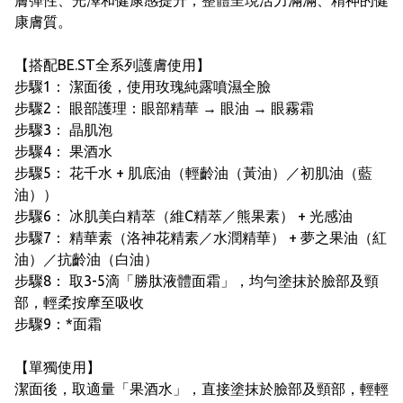
膚彈性、光澤和健康感提升，整體呈現活力滿滿、精神的健
康膚質。
【搭配BE.ST全系列護膚使用】
步驟1： 潔面後，使用玫瑰純露噴濕全臉
步驟2： 眼部護理：眼部精華 → 眼油 → 眼霧霜
步驟3： 晶肌泡
步驟4： 果酒水
步驟5： 花千水 + 肌底油（輕齡油（黃油）／初肌油（藍
油））
步驟6： 冰肌美白精萃（維C精萃／熊果素） + 光感油
步驟7： 精華素（洛神花精素／水潤精華） + 夢之果油（紅
油）／抗齡油（白油）
步驟8： 取3-5滴「勝肽液體面霜」，均勻塗抹於臉部及頸
部，輕柔按摩至吸收
步驟9：*面霜
【單獨使用】
潔面後，取適量「果酒水」，直接塗抹於臉部及頸部，輕輕