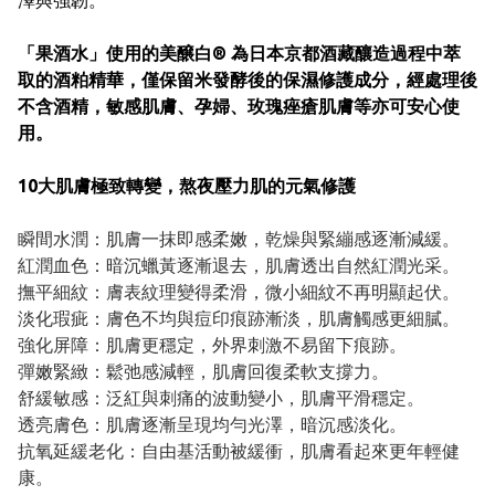
澤與強韌。
「果酒水」使用的美醸白® 為日本京都酒藏釀造過程中萃
取的酒粕精華，僅保留米發酵後的保濕修護成分，經處理後
不含酒精，敏感肌膚、孕婦、玫瑰痤瘡肌膚等亦可安心使
用。
10大肌膚極致轉變，熬夜壓力肌的元氣修護
瞬間水潤：肌膚一抹即感柔嫩，乾燥與緊繃感逐漸減緩。
紅潤血色：暗沉蠟黃逐漸退去，肌膚透出自然紅潤光采。
撫平細紋：膚表紋理變得柔滑，微小細紋不再明顯起伏。
淡化瑕疵：膚色不均與痘印痕跡漸淡，肌膚觸感更細膩。
強化屏障：肌膚更穩定，外界刺激不易留下痕跡。
彈嫩緊緻：鬆弛感減輕，肌膚回復柔軟支撐力。
舒緩敏感：泛紅與刺痛的波動變小，肌膚平滑穩定。
透亮膚色：肌膚逐漸呈現均勻光澤，暗沉感淡化。
抗氧延緩老化：自由基活動被緩衝，肌膚看起來更年輕健
康。