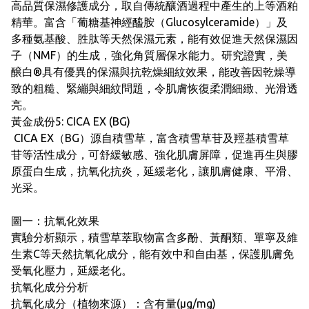
高品質保濕修護成分，取自傳統釀酒過程中產生的上等酒粕
精華。富含「葡糖基神經醯胺（Glucosylceramide）」及
多種氨基酸、胜肽等天然保濕元素，能有效促進天然保濕因
子（NMF）的生成，強化角質層保水能力。研究證實，美
醸白®具有優異的保濕與抗乾燥細紋效果，能改善因乾燥導
致的粗糙、緊繃與細紋問題，令肌膚恢復柔潤細緻、光滑透
亮。
黃金成份5: CICA EX (BG)
CICA EX（BG）源自積雪草，富含積雪草苷及羥基積雪草
苷等活性成分，可舒緩敏感、強化肌膚屏障，促進再生與膠
原蛋白生成，抗氧化抗炎，延緩老化，讓肌膚健康、平滑、
光采。
圖一：抗氧化效果
實驗分析顯示，積雪草萃取物富含多酚、黃酮類、單寧及維
生素C等天然抗氧化成分，能有效中和自由基，保護肌膚免
受氧化壓力，延緩老化。
抗氧化成分分析
抗氧化成分（植物來源）：含有量(µg/mg)