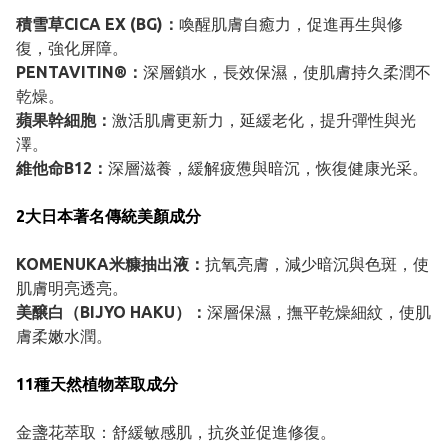
積雪草CICA EX (BG)：
喚醒肌膚自癒力，促進再生與修
復，強化屏障。
PENTAVITIN®：
深層鎖水，長效保濕，使肌膚持久柔潤不
乾燥。
蘋果幹細胞：
激活肌膚更新力，延緩老化，提升彈性與光
澤。
維他命B12：
深層滋養，緩解疲憊與暗沉，恢復健康光采。
2大日本著名傳統美顏成分
KOMENUKA米糠抽出液：
抗氧亮膚，減少暗沉與色斑，使
肌膚明亮透亮。
美醸白（BIJYO HAKU）：
深層保濕，撫平乾燥細紋，使肌
膚柔嫩水潤。
11種天然植物萃取成分
金盞花萃取：舒緩敏感肌，抗炎並促進修復。