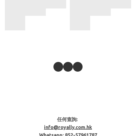
任何查詢:
info@royally.com.hk
Whatsapp: 852-
57961787