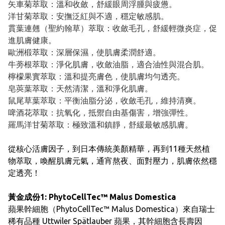
矢車菊萃取：溫和收斂，舒緩眼周浮腫與疲憊。
洋甘菊萃取：安撫泛紅與不適，穩定敏感肌。
貫葉連翹（聖約翰草）萃取：收斂毛孔，舒緩輕微炎症，促
進肌膚健康。
歐洲椴萃取：深層保濕，使肌膚柔潤舒適。
牛蒡根萃取：淨化肌膚，收斂油脂，適合油性與混合肌。
檸檬果實萃取：溫和提亮膚色，使肌膚均勻透亮。
皂莢葉萃取：天然清潔，溫和淨化肌膚。
鼠尾草葉萃取：平衡油脂分泌，收斂毛孔，維持清爽。
啤酒花萃取：抗氧化，抵禦自由基傷害，增強彈性。
羅馬洋甘菊萃取：極致溫和鎮靜，舒緩最敏感肌膚。
從核心活膚因子，到日本傳統美顏精華，再到11種天然植
物萃取，喚醒肌膚元氣，通宵熬夜、面對壓力，肌膚依然穩
定透亮！
黃金成份1: PhytoCellTec™ Malus Domestica
蘋果幹細胞（PhytoCellTec™ Malus Domestica）來自瑞士
稀有品種 Uttwiler Spätlauber 蘋果，其幹細胞含長壽因