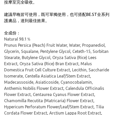
按摩至完全吸收。
建議早晚皆可使用，既可單獨使用，也可搭配BE.ST全系列
護膚品，達到最佳效果。
全成份：
Natural 98.1％
Prunus Persica (Peach) Fruit Water, Water, Propanediol,
Glycerin, Squalane, Pentylene Glycol, Ceteth-15, Sorbitan
Stearate, Butylene Glycol, Oryza Sativa (Rice) Lees
Extract, Oryza Sativa (Rice) Bran Extract, Malus
Domestica Fruit Cell Culture Extract, Lecithin, Saccharide
Isomerate, Centella Asiatica Leaf/Stem Extract,
Madecassoside, Asiaticoside, Cyanocobalamin,
Anthemis Nobilis Flower Extract, Calendula Officinalis
Flower Extract, Centaurea Cyanus Flower Extract,
Chamomilla Recutita (Matricaria) Flower Extract,
Hypericum Perforatum Flower/Leaf/Stem Extract, Tilia
Cordata Flower Extract, Arctium Lappa Root Extract,