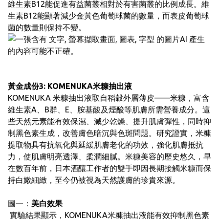
維生素B12能促進有益菌叢相對於有害菌叢的比例成長。維
生素B12能顯著減少金黃色葡萄球菌的數量，而表皮葡萄球
菌的數量則保持不變。
黃金成份3: KOMENUKA米糠抽出液
KOMENUKA 米糠抽出液取自稻穀外層薄皮——米糠，富含
維生素A、B群、E、胺基酸及煙酸等肌膚所需營養成分。這
些天然元素能有效保濕、減少乾燥、提升肌膚彈性，同時抑
制黑色素生成，改善膚色暗沉與色斑問題。研究證實，米糠
提取物具有抗氧化與延緩肌膚老化的功效，強化肌膚抵抗
力，使肌膚明亮透澤、柔潤細膩。米糠美容的歷史悠久，早
在數百年前，日本酒釀工作者的雙手即因長期接觸米糠而保
持白嫩細緻，至今仍被視為天然護膚的珍貴來源。
圖一：
美白效果
實驗結果顯示，KOMENUKA米糠抽出液能有效抑制黑色素