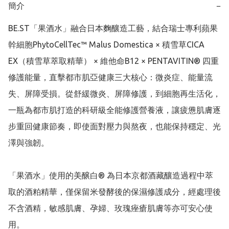
簡介
−
BE.ST「果酒水」融合日本麴釀造工藝，結合瑞士專利蘋果
幹細胞PhytoCellTec™ Malus Domestica × 積雪草CICA 
EX（積雪草萃取精華） × 維他命B12 × PENTAVITIN® 四重
修護能量，直擊都市肌亞健康三大核心：微炎症、能量流
失、屏障受損。從舒緩微炎、屏障修護，到細胞再生活化，
一瓶為都市肌打造的科研級全能修護營養液，讓疲憊肌膚逐
步重回健康節奏，即使面對壓力與熬夜，也能保持穩定、光
澤與強韌。

「果酒水」使用的美醸白® 為日本京都酒藏釀造過程中萃
取的酒粕精華，僅保留米發酵後的保濕修護成分，經處理後
不含酒精，敏感肌膚、孕婦、玫瑰痤瘡肌膚等亦可安心使
用。
