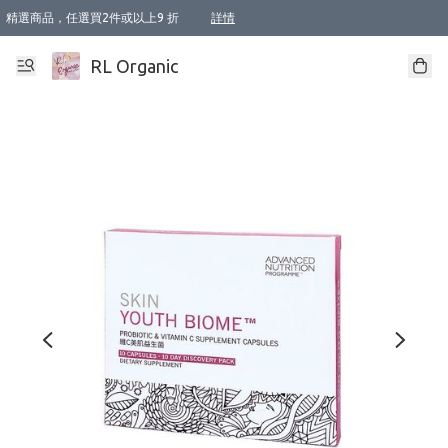
精選商品，任選買2件或以上9 折
詳情
XI周年優惠【新品自由選2件88折/3件85折】
XI周年優惠【Chakra 脈輪平衡自由選2件9折/3件85折/5件8折】
Florame 肌底自由選 2支9折 3支85折
XI周年優惠【蟲蟲退散 · 防衛結界﹞系列2件9折】
Sunki 任選2件95折
BIOFFICINA TOSCANA 任選2支9折 3支85折
Lamav 任選1件9折 2件85折
Mukti Organics 指定產品任選1件9折, 2件88折 3件85折
Intelligent Nutrients Skincare 任選2件9折
deodorant 任選2件88折
化妝品 任選2件95折
XI周年優惠【身心靈單品 任選2件9折/3件85折/5件8折】
XI周年優惠 【精油/香水 任選2件9折/3件85折/5件8折】
XI周年優惠【「關節到肌膚」全效養護 BODY OIL 組2件88折/3件85折】
XI周年優惠【夏日有機物理防曬套裝2件88折】
XI周年優惠【夏日潔面隨意選2件88折/3件85折】
XI周年優惠【逆齡奇蹟抗氧 11 自由選2件88折/3件85折/4件或以上8折】
新會員首次購物即享全單 95 折優惠！
成為VIP / VVIP 可享有生日月現金扣減獎賞優惠 !! 記得去賬户資料填上生日日期啦 !
選用順豐速運，滿$500 免運費
本地速遞 京東 送住宅/ 工商地址 $400 免運費
澳門訂單選用順豐速運，滿$800 免運費
詳情
詳情
詳情
詳情
詳情
詳情
詳情
詳情
詳情
詳情
詳情
詳情
詳情
詳情
詳情
詳情
詳情
RL Organic