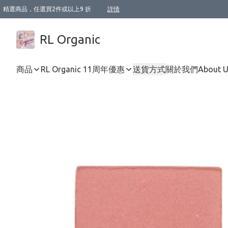
精選商品，任選買2件或以上9 折
詳情
XI周年優惠【新品自由選2件88折/3件85折】
XI周年優惠【Chakra 脈輪平衡自由選2件9折/3件85折/5件8折】
Florame 肌底自由選 2支9折 3支85折
XI周年優惠【蟲蟲退散 · 防衛結界﹞系列2件9折】
Sunki 任選2件95折
BIOFFICINA TOSCANA 任選2支9折 3支85折
Lamav 任選1件9折 2件85折
Mukti Organics 指定產品任選1件9折, 2件88折 3件85折
Intelligent Nutrients Skincare 任選2件9折
deodorant 任選2件88折
化妝品 任選2件95折
XI周年優惠【身心靈單品 任選2件9折/3件85折/5件8折】
XI周年優惠 【精油/香水 任選2件9折/3件85折/5件8折】
XI周年優惠【「關節到肌膚」全效養護 BODY OIL 組2件88折/3件85折】
XI周年優惠【夏日有機物理防曬套裝2件88折】
XI周年優惠【夏日潔面隨意選2件88折/3件85折】
XI周年優惠【逆齡奇蹟抗氧 11 自由選2件88折/3件85折/4件或以上8折】
新會員首次購物即享全單 95 折優惠！
成為VIP / VVIP 可享有生日月現金扣減獎賞優惠 !! 記得去賬户資料填上生日日期啦 !
選用順豐速運，滿$500 免運費
本地速遞 京東 送住宅/ 工商地址 $400 免運費
澳門訂單選用順豐速運，滿$800 免運費
詳情
詳情
詳情
詳情
詳情
詳情
詳情
詳情
詳情
詳情
詳情
詳情
詳情
詳情
詳情
詳情
詳情
RL Organic
商品
RL Organic 11周年優惠
送貨方式
關於我們
About 