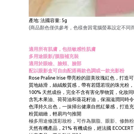
產地: 法國容量: 5g
(商品顏色僅供參考，色樣會因電腦螢幕設定不同
適用所有肌膚，包括敏感性肌膚
多用途眼影/胭脂補充裝
適用於眼瞼、臉頰、臉部
配以眼影盒可自由配搭兩款色調或一款光影粉
Rose Praline Irise 帶亮粉的甜美
質地絲滑，絲絨般質感，帶有若隱若現的珠光粉，
100% 天然成份，完全不含有害化學物質，化妝
含乳木果油、荷荷油和葵花籽油，保濕滋潤同時令
色澤持久出色，一抹掃出健康自然紅暈感，打造充
粉質細緻，輕易均勻推開
極多用途修護彩妝粉，可作為胭脂、眼影、修飾粉
天然有機產品，21% 有機成份，經法國 ECOCER