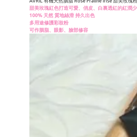
AVRIL 有機天然胭脂 Rose Praline Irise 甜美玫瑰
甜美玫瑰紅色打造可愛、俏皮、白裏透紅的紅潤少
100% 天然 質地絲滑 持久出色
多用途修護彩妝粉
可作胭脂、眼影、臉部修容