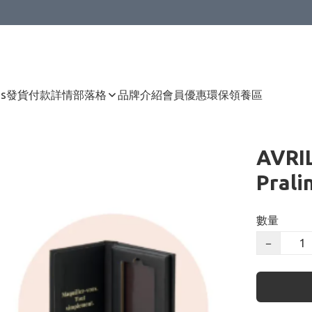
Us
發貨付款詳情
部落格
品牌介紹
會員優惠
環保領養區
AVR
Pral
數量
−