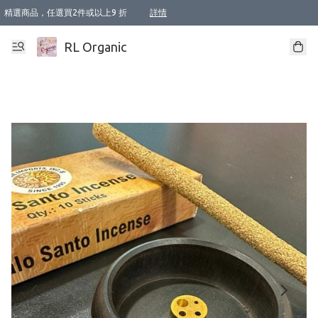
精選商品，任選買2件或以上9 折
詳情
XI周年優惠【新品自由選2件88折/3件85折】
XI周年優惠【Chakra 脈輪平衡自由選2件9折/3件85折/5件8折】
Florame 肌底自由選 2支9折 3支85折
XI周年優惠【蟲蟲退散 · 防衛結界﹞系列2件9折】
Sunki 任選2件95折
BIOFFICINA TOSCANA 任選2支9折 3支85折
Lamav 任選1件9折 2件85折
Mukti Organics 指定產品任選1件9折, 2件88折 3件85折
Intelligent Nutrients Skincare 任選2件9折
deodorant 任選2件88折
化妝品 任選2件95折
XI周年優惠【身心靈單品 任選2件9折/3件85折/5件8折】
XI周年優惠 【精油/香水 任選2件9折/3件85折/5件8折】
XI周年優惠【「關節到肌膚」全效養護 BODY OIL 組2件88折/3件85折】
XI周年優惠【夏日有機物理防曬套裝2件88折】
XI周年優惠【夏日潔面隨意選2件88折/3件85折】
XI周年優惠【逆齡奇蹟抗氧 11 自由選2件88折/3件85折/4件或以上8折】
新會員首次購物即享全單 95 折優惠！
成為VIP / VVIP 可享有生日月現金扣減獎賞優惠 !! 記得去賬户資料填上生日日期啦 !
選用順豐速運，滿$500 免運費
本地速遞 京東 送住宅/ 工商地址 $400 免運費
澳門訂單選用順豐速運，滿$800 免運費
詳情
詳情
詳情
詳情
詳情
詳情
詳情
詳情
詳情
詳情
詳情
詳情
詳情
詳情
詳情
詳情
詳情
RL Organic