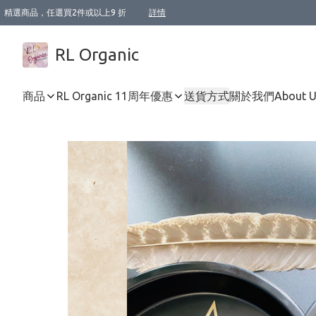
精選商品，任選買2件或以上9 折
詳情
XI周年優惠【新品自由選2件88折/3件85折】
XI周年優惠【Chakra 脈輪平衡自由選2件9折/3件85折/5件8折】
Florame 肌底自由選 2支9折 3支85折
XI周年優惠【蟲蟲退散 · 防衛結界﹞系列2件9折】
Sunki 任選2件95折
BIOFFICINA TOSCANA 任選2支9折 3支85折
Lamav 任選1件9折 2件85折
Mukti Organics 指定產品任選1件9折, 2件88折 3件85折
Intelligent Nutrients Skincare 任選2件9折
deodorant 任選2件88折
化妝品 任選2件95折
XI周年優惠【身心靈單品 任選2件9折/3件85折/5件8折】
XI周年優惠 【精油/香水 任選2件9折/3件85折/5件8折】
XI周年優惠【「關節到肌膚」全效養護 BODY OIL 組2件88折/3件85折】
XI周年優惠【夏日有機物理防曬套裝2件88折】
XI周年優惠【夏日潔面隨意選2件88折/3件85折】
XI周年優惠【逆齡奇蹟抗氧 11 自由選2件88折/3件85折/4件或以上8折】
新會員首次購物即享全單 95 折優惠！
成為VIP / VVIP 可享有生日月現金扣減獎賞優惠 !! 記得去賬户資料填上生日日期啦 !
選用順豐速運，滿$500 免運費
本地速遞 京東 送住宅/ 工商地址 $400 免運費
澳門訂單選用順豐速運，滿$800 免運費
詳情
詳情
詳情
詳情
詳情
詳情
詳情
詳情
詳情
詳情
詳情
詳情
詳情
詳情
詳情
詳情
詳情
RL Organic
商品
RL Organic 11周年優惠
送貨方式
關於我們
About 