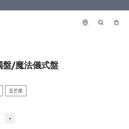
燭盤/魔法儀式盤
五芒星
+