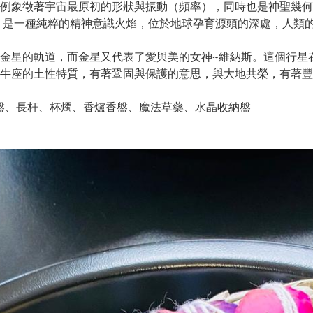
例象徵著宇宙最原初的形狀與振動（頻率），同時也是神聖幾何
，是一種純粹的精神意識火焰，位於地球孕育源頭的深處，人類
金星的軌道，而金星又代表了愛與美的女神~維納斯。這個行星
牛座的土性特質，有著鞏固與保護的意思，與大地共榮，有著豐
托盤、長杆、杯燭、香爐香盤、魔法草藥、水晶收納盤