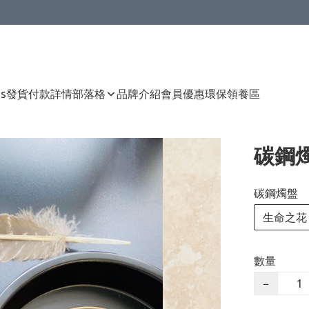
Us
發貨付款詳情
部落格
品牌介紹
會員優惠
環保領養區
碳鋼
碳鋼燭盤
生命之花
數量
−