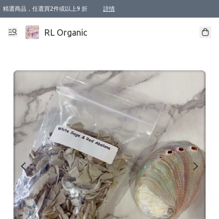
精選商品，任選買2件或以上9 折
詳情
XI周年優惠【新品自由選2件88折/3件85折】
XI周年優惠【Chakra 脈輪平衡自由選2件9折/3件85折/5件8折】
Florame 肌底自由選 2支9折 3支85折
XI周年優惠【蟲蟲退散 · 防衛結界﹞系列2件9折】
Sunki 任選2件95折
BIOFFICINA TOSCANA 任選2支9折 3支85折
Lamav 任選1件9折 2件85折
Mukti Organics 指定產品任選1件9折, 2件88折 3件85折
Intelligent Nutrients Skincare 任選2件9折
deodorant 任選2件88折
化妝品 任選2件95折
XI周年優惠【身心靈單品 任選2件9折/3件85折/5件8折】
XI周年優惠 【精油/香水 任選2件9折/3件85折/5件8折】
XI周年優惠【「關節到肌膚」全效養護 BODY OIL 組2件88折/3件85折】
XI周年優惠【夏日有機物理防曬套裝2件88折】
XI周年優惠【夏日潔面隨意選2件88折/3件85折】
XI周年優惠【逆齡奇蹟抗氧 11 自由選2件88折/3件85折/4件或以上8折】
新會員首次購物即享全單 95 折優惠！
成為VIP / VVIP 可享有生日月現金扣減獎賞優惠 !! 記得去賬户資料填上生日日期啦 !
選用順豐速運，滿$500 免運費
本地速遞 京東 送住宅/ 工商地址 $400 免運費
澳門訂單選用順豐速運，滿$800 免運費
詳情
詳情
詳情
詳情
詳情
詳情
詳情
詳情
詳情
詳情
詳情
詳情
詳情
詳情
詳情
詳情
詳情
RL Organic