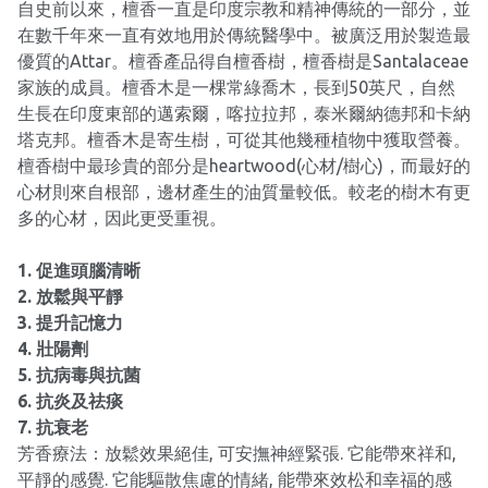
自史前以來，檀香一直是印度宗教和精神傳統的一部分，並
在數千年來一直有效地用於傳統醫學中。被廣泛用於製造最
優質的Attar。檀香產品得自檀香樹，檀香樹是Santalaceae
家族的成員。檀香木是一棵常綠喬木，長到50英尺，自然
生長在印度東部的邁索爾，喀拉拉邦，泰米爾納德邦和卡納
塔克邦。檀香木是寄生樹，可從其他幾種植物中獲取營養。
檀香樹中最珍貴的部分是heartwood(心材/樹心)，而最好的
心材則來自根部，邊材產生的油質量較低。較老的樹木有更
多的心材，因此更受重視。
1. 促進頭腦清晰
2. 放鬆與平靜
3. 提升記憶力
4. 壯陽劑
5. 抗病毒與抗菌
6. 抗炎及祛痰
7. 抗衰老
芳香療法：放鬆效果絕佳, 可安撫神經緊張. 它能帶來祥和,
平靜的感覺. 它能驅散焦慮的情緒, 能帶來效松和幸福的感