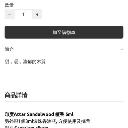
數量
−
+
加至購物車
簡介
−
甜，暖，濃郁的木質
商品詳情
印度Attar
Sandalwood 檀香
5ml
另外跟1個3ml滾珠香油瓶, 方便使用及攜帶