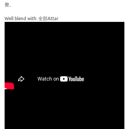
覺。
Well blend with: 全部Attar