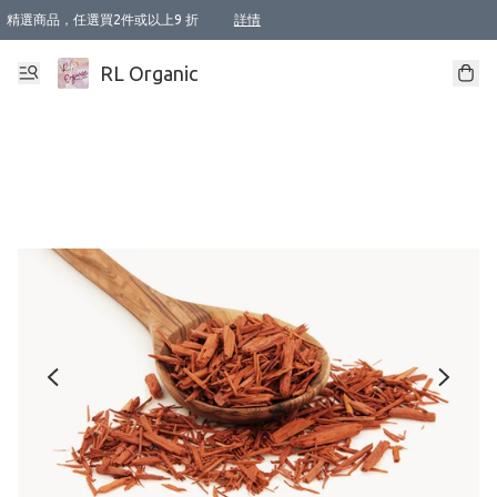
精選商品，任選買2件或以上9 折
詳情
XI周年優惠【新品自由選2件88折/3件85折】
XI周年優惠【Chakra 脈輪平衡自由選2件9折/3件85折/5件8折】
Florame 肌底自由選 2支9折 3支85折
XI周年優惠【蟲蟲退散 · 防衛結界﹞系列2件9折】
Sunki 任選2件95折
BIOFFICINA TOSCANA 任選2支9折 3支85折
Lamav 任選1件9折 2件85折
Mukti Organics 指定產品任選1件9折, 2件88折 3件85折
Intelligent Nutrients Skincare 任選2件9折
deodorant 任選2件88折
化妝品 任選2件95折
XI周年優惠【身心靈單品 任選2件9折/3件85折/5件8折】
XI周年優惠 【精油/香水 任選2件9折/3件85折/5件8折】
XI周年優惠【「關節到肌膚」全效養護 BODY OIL 組2件88折/3件85折】
XI周年優惠【夏日有機物理防曬套裝2件88折】
XI周年優惠【夏日潔面隨意選2件88折/3件85折】
XI周年優惠【逆齡奇蹟抗氧 11 自由選2件88折/3件85折/4件或以上8折】
新會員首次購物即享全單 95 折優惠！
成為VIP / VVIP 可享有生日月現金扣減獎賞優惠 !! 記得去賬户資料填上生日日期啦 !
選用順豐速運，滿$500 免運費
本地速遞 京東 送住宅/ 工商地址 $400 免運費
澳門訂單選用順豐速運，滿$800 免運費
詳情
詳情
詳情
詳情
詳情
詳情
詳情
詳情
詳情
詳情
詳情
詳情
詳情
詳情
詳情
詳情
詳情
RL Organic