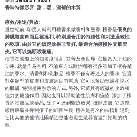
學名:
Santalum album
香味特徵形容: 甜，暖，濃郁的木質
療效/用途/典故:
幾世紀前, 印度人就利用檀香來做香料和熏香. 檀香是
優良的
肺臟殺菌劑而且很溫和, 特別適合用於持續性和刺激過敏性
的乾咳. 由於它的鎮定效果非常好, 最適合治療慢性支氣管
炎, 它可以撫順喉嚨痛。
檀香在國際上的知名度很高, 並普及全世界. 它最為人所知的
功用, 就是作為香料. 不論東方或歐洲都有很多添加了檀香精
油的香水、清香劑和化妝品. 檀香不僅有著迷人的香味, 它還
對各類型的皮膚和皮膚病症有幫助. 它可以幫助乾燥和脫水
的肌膚, 特別是用熱敷的方式. 另外, 它還具有輕微的收斂和
強力的殺菌作用. 因此也可以幫助油性肌膚和痤瘡. 添加了檀
香的護膚品或藥品, 除了可達到醫療效果, 撫順皮膚, 它還能
緩解痕癢並抑制疹子的細菌生長. 檀香是有名的催情壯陽劑,
它比其他的催情壯陽精油更能激勵生殖器官達到預期的功
效.