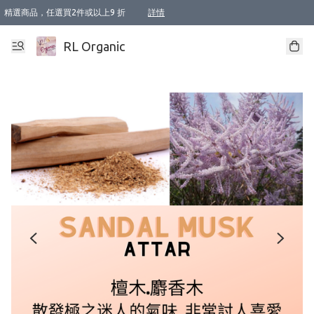
精選商品，任選買2件或以上9 折
詳情
XI周年優惠【新品自由選2件88折/3件85折】
XI周年優惠【Chakra 脈輪平衡自由選2件9折/3件85折/5件8折】
Florame 肌底自由選 2支9折 3支85折
XI周年優惠【蟲蟲退散 · 防衛結界﹞系列2件9折】
Sunki 任選2件95折
BIOFFICINA TOSCANA 任選2支9折 3支85折
Lamav 任選1件9折 2件85折
Mukti Organics 指定產品任選1件9折, 2件88折 3件85折
Intelligent Nutrients Skincare 任選2件9折
deodorant 任選2件88折
化妝品 任選2件95折
XI周年優惠【身心靈單品 任選2件9折/3件85折/5件8折】
XI周年優惠 【精油/香水 任選2件9折/3件85折/5件8折】
XI周年優惠【「關節到肌膚」全效養護 BODY OIL 組2件88折/3件85折】
XI周年優惠【夏日有機物理防曬套裝2件88折】
XI周年優惠【夏日潔面隨意選2件88折/3件85折】
XI周年優惠【逆齡奇蹟抗氧 11 自由選2件88折/3件85折/4件或以上8折】
新會員首次購物即享全單 95 折優惠！
成為VIP / VVIP 可享有生日月現金扣減獎賞優惠 !! 記得去賬户資料填上生日日期啦 !
選用順豐速運，滿$500 免運費
本地速遞 京東 送住宅/ 工商地址 $400 免運費
澳門訂單選用順豐速運，滿$800 免運費
詳情
詳情
詳情
詳情
詳情
詳情
詳情
詳情
詳情
詳情
詳情
詳情
詳情
詳情
詳情
詳情
詳情
RL Organic