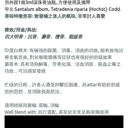
另外跟1個3ml滾珠香油瓶, 方便使用及攜帶
學名:
Santalum album, Tetradenia riparia (Hochst.) Codd.
香味特徵形容: 散發極之迷人的氣味, 非常討人喜愛
療效/用途/典故:
四大明香：沉香、麝香、檀香、龍誕香
印度白檀木: 有極強的殺菌、消毒、消炎的功效, 能有效地治
療支氣管炎, 對於喉嚨腫痛等症狀也有很好的舒緩效果
麝香木: 具有清熱解毒、芳香化濕、涼血消斑、殺蟲止癢之
功效，可治感冒發燒
忙碌的日程，許多人遭受抑鬱症困擾。此attar有助於舒緩
您的思想，並消除負面想法。
適用經絡與脈輪: 底輪, 頂輪
Well blend with: 自行選配, 甚至於非常足夠單獨使用