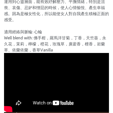
運用到心靈層面，能有效紓解壓力、平撫情緒，特別是沮
喪、哀傷、忌妒和憎惡的時候，使人心情愉悅、產生幸福
感。因為是極女性化，所以能使女人對自我產生積極正面的
感受。
適用經絡與脈輪: 心輪
Well blend with: 佛手柑，羅馬洋甘菊，丁香，天竺葵，永
久花，茉莉，檸檬，橙花，玫瑰草，廣藿香，檀香，岩蘭
草、依蘭依蘭，香草Vanilla