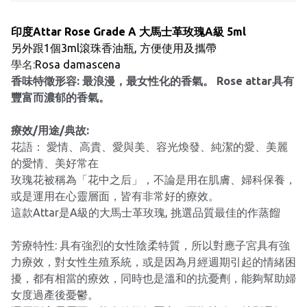
印度Attar
Rose Grade A 大馬士革玫瑰A級
5ml
另外跟1個3ml滾珠香油瓶, 方便使用及攜帶
學名:
Rosa damascena
香味特徵形容: 最浪漫，最女性化的香氣。 Rose attar具有
豐富而濃郁的香氣。
療效/用途/典故:
花語： 愛情、高貴、愛與美、容光煥發、純潔的愛、美麗
的愛情、美好常在
玫瑰花被稱為「花中之后」，不論是用在肌膚、婦科保養，
或是運用在心靈層面，皆有非常好的療效。
這款Attar是A級的大馬士革玫瑰, 挑選品質最佳的作蒸餾
芳療特性: 具有強烈的女性陰柔特質，所以對應子宮具有強
力療效，對女性生殖系統，或是因為月經週期引起的情緒困
擾，都有相當的療效，同時也是溫和的抗憂劑，能夠幫助婦
女度過產後憂鬱。