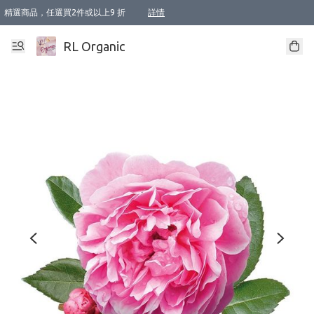
精選商品，任選買2件或以上9 折
詳情
XI周年優惠【新品自由選2件88折/3件85折】
XI周年優惠【Chakra 脈輪平衡自由選2件9折/3件85折/5件8折】
Florame 肌底自由選 2支9折 3支85折
XI周年優惠【蟲蟲退散 · 防衛結界﹞系列2件9折】
Sunki 任選2件95折
BIOFFICINA TOSCANA 任選2支9折 3支85折
Lamav 任選1件9折 2件85折
Mukti Organics 指定產品任選1件9折, 2件88折 3件85折
Intelligent Nutrients Skincare 任選2件9折
deodorant 任選2件88折
化妝品 任選2件95折
XI周年優惠【身心靈單品 任選2件9折/3件85折/5件8折】
XI周年優惠 【精油/香水 任選2件9折/3件85折/5件8折】
XI周年優惠【「關節到肌膚」全效養護 BODY OIL 組2件88折/3件85折】
XI周年優惠【夏日有機物理防曬套裝2件88折】
XI周年優惠【夏日潔面隨意選2件88折/3件85折】
XI周年優惠【逆齡奇蹟抗氧 11 自由選2件88折/3件85折/4件或以上8折】
新會員首次購物即享全單 95 折優惠！
成為VIP / VVIP 可享有生日月現金扣減獎賞優惠 !! 記得去賬户資料填上生日日期啦 !
選用順豐速運，滿$500 免運費
本地速遞 京東 送住宅/ 工商地址 $400 免運費
澳門訂單選用順豐速運，滿$800 免運費
詳情
詳情
詳情
詳情
詳情
詳情
詳情
詳情
詳情
詳情
詳情
詳情
詳情
詳情
詳情
詳情
詳情
RL Organic