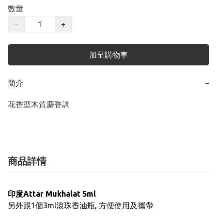
數量
−
+
加至購物車
簡介
−
花香型木質麝香調
商品詳情
印度Attar
Mukhalat
5ml
另外跟1個3ml滾珠香油瓶, 方便使用及攜帶