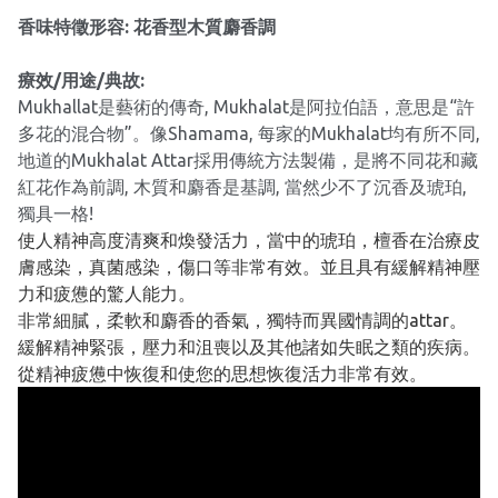
香味特徵形容: 花香型木質麝香調
療效/用途/典故:
Mukhallat是藝術的傳奇, Mukhalat是阿拉伯語，意思是“許
多花的混合物”。像Shamama, 每家的Mukhalat均有所不同,
地道的Mukhalat Attar採用傳統方法製備，是將不同花和藏
紅花作為前調, 木質和麝香是基調, 當然少不了沉香及琥珀,
獨具一格!
使人精神高度清爽和煥發活力，當中的琥珀，檀香在治療皮
膚感染，真菌感染，傷口等非常有效。並且具有緩解精神壓
力和疲憊的驚人能力。
非常細膩，柔軟和麝香的香氣，獨特而異國情調的attar。
緩解精神緊張，壓力和沮喪以及其他諸如失眠之類的疾病。
從精神疲憊中恢復和使您的思想恢復活力非常有效。