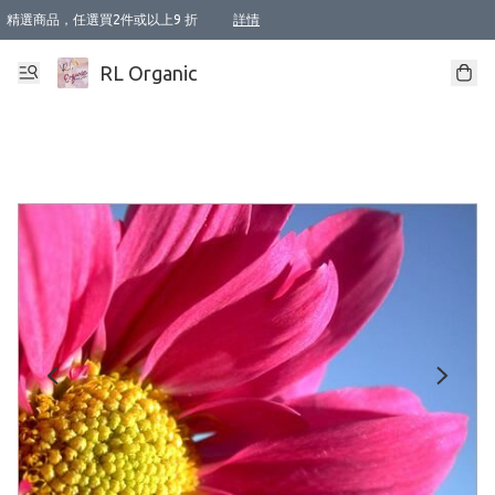
精選商品，任選買2件或以上9 折
詳情
XI周年優惠【新品自由選2件88折/3件85折】
XI周年優惠【Chakra 脈輪平衡自由選2件9折/3件85折/5件8折】
Florame 肌底自由選 2支9折 3支85折
XI周年優惠【蟲蟲退散 · 防衛結界﹞系列2件9折】
Sunki 任選2件95折
BIOFFICINA TOSCANA 任選2支9折 3支85折
Lamav 任選1件9折 2件85折
Mukti Organics 指定產品任選1件9折, 2件88折 3件85折
Intelligent Nutrients Skincare 任選2件9折
deodorant 任選2件88折
化妝品 任選2件95折
XI周年優惠【身心靈單品 任選2件9折/3件85折/5件8折】
XI周年優惠 【精油/香水 任選2件9折/3件85折/5件8折】
XI周年優惠【「關節到肌膚」全效養護 BODY OIL 組2件88折/3件85折】
XI周年優惠【夏日有機物理防曬套裝2件88折】
XI周年優惠【夏日潔面隨意選2件88折/3件85折】
XI周年優惠【逆齡奇蹟抗氧 11 自由選2件88折/3件85折/4件或以上8折】
新會員首次購物即享全單 95 折優惠！
成為VIP / VVIP 可享有生日月現金扣減獎賞優惠 !! 記得去賬户資料填上生日日期啦 !
選用順豐速運，滿$500 免運費
本地速遞 京東 送住宅/ 工商地址 $400 免運費
澳門訂單選用順豐速運，滿$800 免運費
詳情
詳情
詳情
詳情
詳情
詳情
詳情
詳情
詳情
詳情
詳情
詳情
詳情
詳情
詳情
詳情
詳情
RL Organic