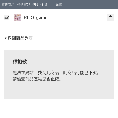
精選商品，任選買2件或以上9 折
詳情
XI周年優惠【新品自由選2件88折/3件85折】
XI周年優惠【Chakra 脈輪平衡自由選2件9折/3件85折/5件8折】
Florame 肌底自由選 2支9折 3支85折
XI周年優惠【蟲蟲退散 · 防衛結界﹞系列2件9折】
Sunki 任選2件95折
BIOFFICINA TOSCANA 任選2支9折 3支85折
Lamav 任選1件9折 2件85折
Mukti Organics 指定產品任選1件9折, 2件88折 3件85折
Intelligent Nutrients Skincare 任選2件9折
deodorant 任選2件88折
化妝品 任選2件95折
XI周年優惠【身心靈單品 任選2件9折/3件85折/5件8折】
XI周年優惠 【精油/香水 任選2件9折/3件85折/5件8折】
XI周年優惠【「關節到肌膚」全效養護 BODY OIL 組2件88折/3件85折】
XI周年優惠【夏日有機物理防曬套裝2件88折】
XI周年優惠【夏日潔面隨意選2件88折/3件85折】
XI周年優惠【逆齡奇蹟抗氧 11 自由選2件88折/3件85折/4件或以上8折】
新會員首次購物即享全單 95 折優惠！
成為VIP / VVIP 可享有生日月現金扣減獎賞優惠 !! 記得去賬户資料填上生日日期啦 !
選用順豐速運，滿$500 免運費
本地速遞 京東 送住宅/ 工商地址 $400 免運費
澳門訂單選用順豐速運，滿$800 免運費
詳情
詳情
詳情
詳情
詳情
詳情
詳情
詳情
詳情
詳情
詳情
詳情
詳情
詳情
詳情
詳情
詳情
RL Organic
< 返回商品列表
很抱歉
無法在網站上找到此商品，此商品可能已下架。
請檢查商品連結是否正確。