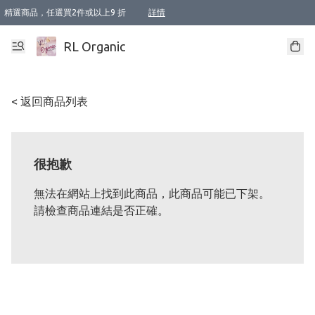
精選商品，任選買2件或以上9 折
詳情
XI周年優惠【新品自由選2件88折/3件85折】
XI周年優惠【Chakra 脈輪平衡自由選2件9折/3件85折/5件8折】
Florame 肌底自由選 2支9折 3支85折
XI周年優惠【蟲蟲退散 · 防衛結界﹞系列2件9折】
Sunki 任選2件95折
BIOFFICINA TOSCANA 任選2支9折 3支85折
Lamav 任選1件9折 2件85折
Mukti Organics 指定產品任選1件9折, 2件88折 3件85折
Intelligent Nutrients Skincare 任選2件9折
deodorant 任選2件88折
化妝品 任選2件95折
XI周年優惠【身心靈單品 任選2件9折/3件85折/5件8折】
XI周年優惠 【精油/香水 任選2件9折/3件85折/5件8折】
XI周年優惠【「關節到肌膚」全效養護 BODY OIL 組2件88折/3件85折】
XI周年優惠【夏日有機物理防曬套裝2件88折】
XI周年優惠【夏日潔面隨意選2件88折/3件85折】
XI周年優惠【逆齡奇蹟抗氧 11 自由選2件88折/3件85折/4件或以上8折】
新會員首次購物即享全單 95 折優惠！
成為VIP / VVIP 可享有生日月現金扣減獎賞優惠 !! 記得去賬户資料填上生日日期啦 !
選用順豐速運，滿$500 免運費
本地速遞 京東 送住宅/ 工商地址 $400 免運費
澳門訂單選用順豐速運，滿$800 免運費
詳情
詳情
詳情
詳情
詳情
詳情
詳情
詳情
詳情
詳情
詳情
詳情
詳情
詳情
詳情
詳情
詳情
RL Organic
< 返回商品列表
很抱歉
無法在網站上找到此商品，此商品可能已下架。
請檢查商品連結是否正確。