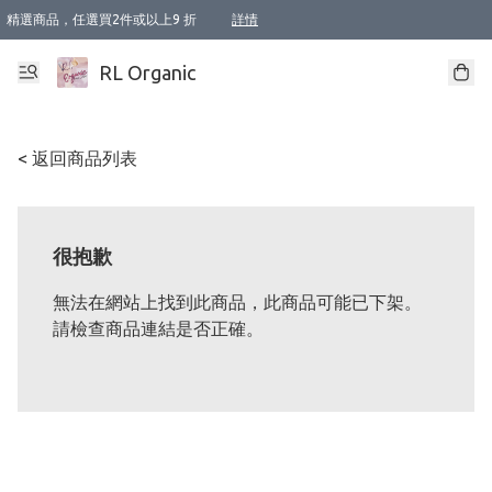
精選商品，任選買2件或以上9 折
詳情
XI周年優惠【新品自由選2件88折/3件85折】
XI周年優惠【Chakra 脈輪平衡自由選2件9折/3件85折/5件8折】
Florame 肌底自由選 2支9折 3支85折
XI周年優惠【蟲蟲退散 · 防衛結界﹞系列2件9折】
Sunki 任選2件95折
BIOFFICINA TOSCANA 任選2支9折 3支85折
Lamav 任選1件9折 2件85折
Mukti Organics 指定產品任選1件9折, 2件88折 3件85折
Intelligent Nutrients Skincare 任選2件9折
deodorant 任選2件88折
化妝品 任選2件95折
XI周年優惠【身心靈單品 任選2件9折/3件85折/5件8折】
XI周年優惠 【精油/香水 任選2件9折/3件85折/5件8折】
XI周年優惠【「關節到肌膚」全效養護 BODY OIL 組2件88折/3件85折】
XI周年優惠【夏日有機物理防曬套裝2件88折】
XI周年優惠【夏日潔面隨意選2件88折/3件85折】
XI周年優惠【逆齡奇蹟抗氧 11 自由選2件88折/3件85折/4件或以上8折】
新會員首次購物即享全單 95 折優惠！
成為VIP / VVIP 可享有生日月現金扣減獎賞優惠 !! 記得去賬户資料填上生日日期啦 !
選用順豐速運，滿$500 免運費
本地速遞 京東 送住宅/ 工商地址 $400 免運費
澳門訂單選用順豐速運，滿$800 免運費
詳情
詳情
詳情
詳情
詳情
詳情
詳情
詳情
詳情
詳情
詳情
詳情
詳情
詳情
詳情
詳情
詳情
RL Organic
< 返回商品列表
很抱歉
無法在網站上找到此商品，此商品可能已下架。
請檢查商品連結是否正確。