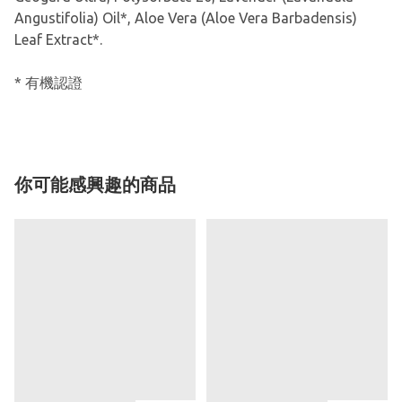
Angustifolia) Oil*, Aloe Vera (Aloe Vera Barbadensis)
Leaf Extract*.
* 有機認證
你可能感興趣的商品