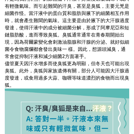
有輕微氣味。而引起難聞的汗臭，甚至是臭狐，主要元兇是
細菌作怪。當汗液中的蛋白質和脂肪與腋下的細菌相互作用
時，就會產生難聞的氣味。這主要是由於腋下的大汗腺過度
發達，使得汗液中的成分被細菌分解，形成了阿摩尼亞和短
鏈脂肪酸，進而導致臭狐。臭狐通常通常在青春期開始出
現，因為荷爾蒙變化會刺激油脂腺和汗腺的分泌。就好似細
菌令食物腐爛都會發出臭味一 樣。因此，想源頭減臭，通
常會從抑制汗液和減少細菌2方面著手。
儘管夏天因汗水增多而使臭狐更為明顯，但冬天也可能出現
臭狐。此外，臭狐與家族遺傳有關，部分人可能因大汗腺過
度發達，或食用過多大蒜、咖喱等味道濃烈的食物而出現臭
狐。