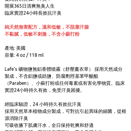
開展365日清爽無臭人生
臨床實證24小時長效抗汗臭
純天然無害配方，溫和低敏，不阻塞汗腺
不黏膩，低敏不刺激，不含小蘇打粉
產地: 美國
容量: 4 oz / 118 ml
Lafe's 礦物鹽無鋁香體噴霧（舒壓薰衣草） 採用天然成分
製成，不含鋁鹽或鋯鹽、防腐劑羥基苯甲酸酯
（Paraben）、小蘇打粉或任何毒素或有害化學物質。臨床
實證24小時持久有效，免受汗臭困擾。
經臨床驗證，24 小時持久有效抗汗臭
採用天然草本植物成分製成，可對抗引起異味的細菌，從根
源消除汗臭
可吸收腋下肌膚汗水，全日保持乾爽和舒適