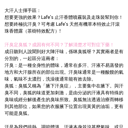
大汗人士揮手區：
想要更強的效果？Lafe's 止汗香體噴霧裝及走珠裝幫到你！
想要終極抗汗臭？可考慮 Lafe's 天然有機草本特效止汗滾
珠香體露（茶樹特效配方）!
汗臭定臭狐？成因有何不同？了解清楚才可對症下藥！
成日聽到人說聞到好大陣汗味，係咪臭狐呀？其實兩者是有
分別的，一起區分這兩者：
汗臭：是一種全身性的體味，通常在多汗、汗液不易蒸發的
地方和大汗腺所在的部位出現。汗臭味通常是一種酸餿的氣
味，氣味不太濃烈，洗澡後通常能有效去除。
臭狐：臭狐又稱為「腋下汗臭症」，主要集中在腋下。與汗
臭不同，臭狐的味道更加刺激，是由分泌的汗液具有特殊的
臭味或經分解後產生的臭味所致。臭狐無法透過治療而轉移
到其他部位，如果您的衣服腋下位置出現黃黃的油垢，更有
可能是臭狐。
汗是為我們排熱、調節體溫，汗液本身並沒甚麼氣味，或只