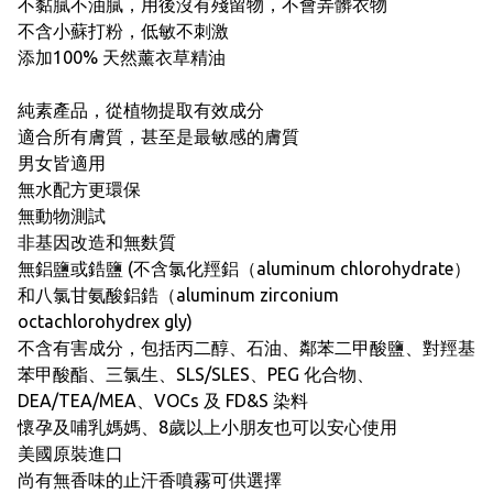
不黏膩不油膩，用後沒有殘留物，不會弄髒衣物
不含小蘇打粉，低敏不刺激
添加100% 天然薰衣草精油
純素產品，從植物提取有效成分
適合所有膚質，甚至是最敏感的膚質
男女皆適用
無水配方更環保
無動物測試
非基因改造和無麩質
無鋁鹽或鋯鹽 (不含氯化羥鋁（aluminum chlorohydrate）
和八氯甘氨酸鋁鋯（aluminum zirconium
octachlorohydrex gly)
不含有害成分，包括丙二醇、石油、鄰苯二甲酸鹽、對羥基
苯甲酸酯、三氯生、SLS/SLES、PEG 化合物、
DEA/TEA/MEA、VOCs 及 FD&S 染料
懷孕及哺乳媽媽、8歲以上小朋友也可以安心使用
美國原裝進口
尚有無香味的止汗香噴霧可供選擇