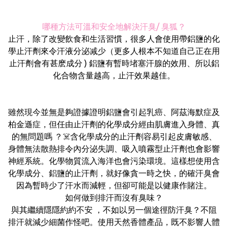
哪種方法可溫和安全地解決汗臭/ 臭狐？
止汗，除了改變飲食和生活習慣，很多人會使用帶鋁鹽的化
學止汗劑來令汗液分泌减少（更多人根本不知道自己正在用
止汗劑會有甚麽成分 ) 鋁鹽有暫時堵塞汗腺的效用、所以鋁
化合物含量越高，止汗效果越佳。
雖然現今並無是夠證據證明鋁鹽會引起乳癌、阿茲海默症及
柏金遜症，但任由止汗劑的化學成分經由肌膚進入身體、真
的無問題嗎 ？☠️含化學成分的止汗劑容易引起皮膚敏感、
身體無法散熱排令內分泌失調、吸入噴霧型止汗劑也會影響
神經系統。化學物質流入海洋也會污染環境。這樣想使用含
化學成分、鋁鹽的止汗劑，就好像貪一時之快，的確汗臭會
因為暫時少了汗水而減輕，但卻可能是以健康作賭注。
如何做到排汗而沒有臭味？
與其繼續隱隱約約不安 ，不如以另一個途徑防汗臭？不阻
排汗就減少細菌作怪吧。使用天然香體產品，既不影響人體