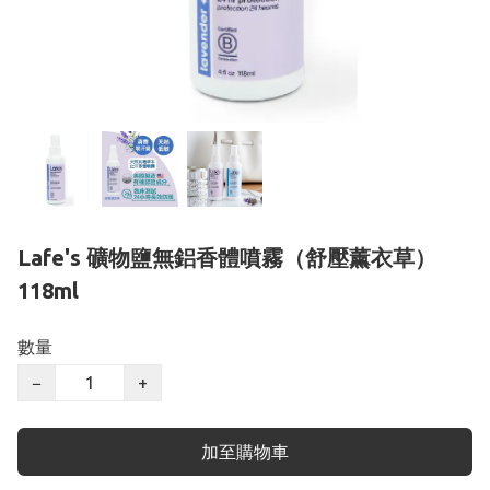
Lafe's 礦物鹽無鋁香體噴霧（舒壓薰衣草）
118ml
數量
−
+
加至購物車