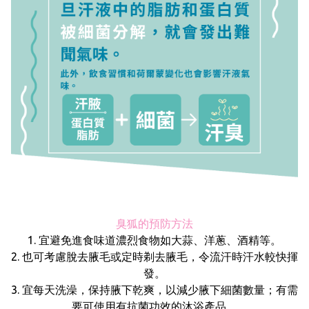
臭狐的預防方法
1. 宜避免進食味道濃烈食物如大蒜、洋蔥、酒精等。
2. 也可考慮脫去腋毛或定時剃去腋毛，令流汗時汗水較快揮
發。
3. 宜每天洗澡，保持腋下乾爽，以減少腋下細菌數量；有需
要可使用有抗菌功效的沐浴產品。