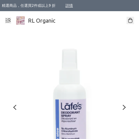
精選商品，任選買2件或以上9 折
詳情
XI周年優惠【新品自由選2件88折/3件85折】
XI周年優惠【Chakra 脈輪平衡自由選2件9折/3件85折/5件8折】
Florame 肌底自由選 2支9折 3支85折
XI周年優惠【蟲蟲退散 · 防衛結界﹞系列2件9折】
Sunki 任選2件95折
BIOFFICINA TOSCANA 任選2支9折 3支85折
Lamav 任選1件9折 2件85折
Mukti Organics 指定產品任選1件9折, 2件88折 3件85折
Intelligent Nutrients Skincare 任選2件9折
deodorant 任選2件88折
化妝品 任選2件95折
XI周年優惠【身心靈單品 任選2件9折/3件85折/5件8折】
XI周年優惠 【精油/香水 任選2件9折/3件85折/5件8折】
XI周年優惠【「關節到肌膚」全效養護 BODY OIL 組2件88折/3件85折】
XI周年優惠【夏日有機物理防曬套裝2件88折】
XI周年優惠【夏日潔面隨意選2件88折/3件85折】
XI周年優惠【逆齡奇蹟抗氧 11 自由選2件88折/3件85折/4件或以上8折】
新會員首次購物即享全單 95 折優惠！
成為VIP / VVIP 可享有生日月現金扣減獎賞優惠 !! 記得去賬户資料填上生日日期啦 !
選用順豐速運，滿$500 免運費
本地速遞 京東 送住宅/ 工商地址 $400 免運費
澳門訂單選用順豐速運，滿$800 免運費
詳情
詳情
詳情
詳情
詳情
詳情
詳情
詳情
詳情
詳情
詳情
詳情
詳情
詳情
詳情
詳情
詳情
RL Organic