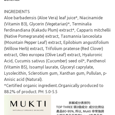
INGREDIENTS
Aloe barbadensis (Aloe Vera) leaf juice*, Niacinamide
(Vitamin B3), Glycerin (Vegetarian)*, Terminalia
ferdinandiana (Kakadu Plum) extract*, Capparis mitchellii
(Native Pomegranate) extract, Tasmannia lanceolata
(Mountain Pepper Leaf) extract, Epilobium angustifolium
(Willow Herb) extract, Trifolium pratense (Red Clover)
extract, Oleo europea (Olive Leaf) extract, Hyaluronic
Acid, Cucumis sativus (Cucumber) seed oil*, Panthenol
(Vitamin B5), Isoamyl laurate, Glyceryl caprylate,
Lysolecithin, Sclerotium gum, Xanthan gum, Pullulan, p-
Anisic acid (Natural).
*Certified organic ingredient..Organically produced to
88.2% of product. PH: 5.0-5.5