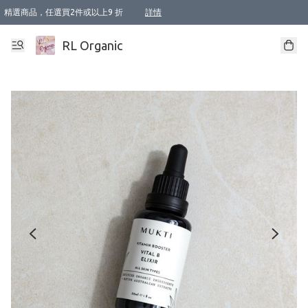
精選商品，任選買2件或以上9 折
詳情
XI周年優惠【新品自由選2件88折/3件85折】
XI周年優惠【Chakra 脈輪平衡自由選2件9折/3件85折/5件8折】
Florame 肌底自由選 2支9折 3支85折
XI周年優惠【蟲蟲退散 · 防衛結界﹞系列2件9折】
Sunki 任選2件95折
BIOFFICINA TOSCANA 任選2支9折 3支85折
Lamav 任選1件9折 2件85折
Mukti Organics 指定產品任選1件9折, 2件88折 3件85折
Intelligent Nutrients Skincare 任選2件9折
deodorant 任選2件88折
化妝品 任選2件95折
XI周年優惠【身心靈單品 任選2件9折/3件85折/5件8折】
XI周年優惠 【精油/香水 任選2件9折/3件85折/5件8折】
XI周年優惠【「關節到肌膚」全效養護 BODY OIL 組2件88折/3件85折】
XI周年優惠【夏日有機物理防曬套裝2件88折】
XI周年優惠【夏日潔面隨意選2件88折/3件85折】
XI周年優惠【逆齡奇蹟抗氧 11 自由選2件88折/3件85折/4件或以上8折】
新會員首次購物即享全單 95 折優惠！
成為VIP / VVIP 可享有生日月現金扣減獎賞優惠 !! 記得去賬户資料填上生日日期啦 !
選用順豐速運，滿$500 免運費
本地速遞 京東 送住宅/ 工商地址 $400 免運費
澳門訂單選用順豐速運，滿$800 免運費
詳情
詳情
詳情
詳情
詳情
詳情
詳情
詳情
詳情
詳情
詳情
詳情
詳情
詳情
詳情
詳情
詳情
RL Organic