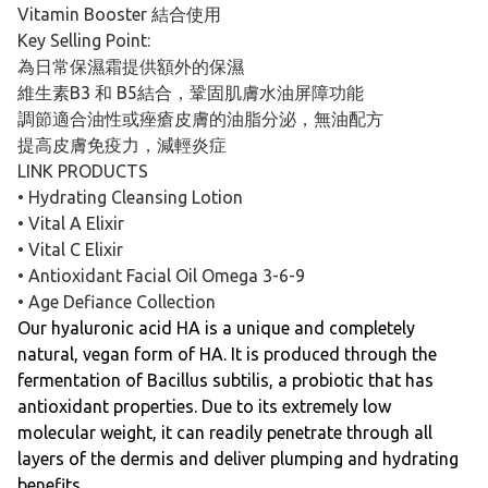
Vitamin Booster 結合使用
Key Selling Point:
為日常保濕霜提供額外的保濕
維生素B3 和 B5結合，鞏固肌膚水油屏障功能
調節適合油性或痤瘡皮膚的油脂分泌，無油配方
提高皮膚免疫力，減輕炎症
LINK PRODUCTS
• Hydrating Cleansing Lotion
• Vital A Elixir
• Vital C Elixir
• Antioxidant Facial Oil Omega 3-6-9
• Age Defiance Collection
Our hyaluronic acid HA is a unique and completely
natural, vegan form of HA. It is produced through the
fermentation of Bacillus subtilis, a probiotic that has
antioxidant properties. Due to its extremely low
molecular weight, it can readily penetrate through all
layers of the dermis and deliver plumping and hydrating
benefits.