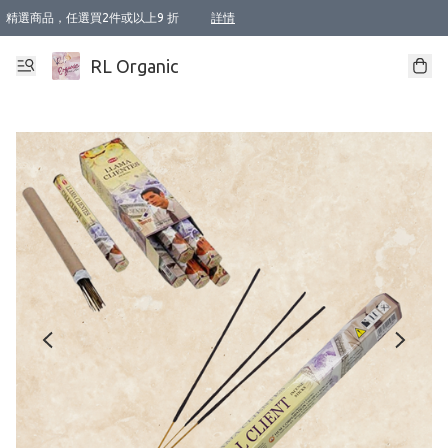
精選商品，任選買2件或以上9 折
詳情
XI周年優惠【新品自由選2件88折/3件85折】
XI周年優惠【Chakra 脈輪平衡自由選2件9折/3件85折/5件8折】
Florame 肌底自由選 2支9折 3支85折
XI周年優惠【蟲蟲退散 · 防衛結界﹞系列2件9折】
Sunki 任選2件95折
BIOFFICINA TOSCANA 任選2支9折 3支85折
Lamav 任選1件9折 2件85折
Mukti Organics 指定產品任選1件9折, 2件88折 3件85折
Intelligent Nutrients Skincare 任選2件9折
deodorant 任選2件88折
化妝品 任選2件95折
XI周年優惠【身心靈單品 任選2件9折/3件85折/5件8折】
XI周年優惠 【精油/香水 任選2件9折/3件85折/5件8折】
XI周年優惠【「關節到肌膚」全效養護 BODY OIL 組2件88折/3件85折】
XI周年優惠【夏日有機物理防曬套裝2件88折】
XI周年優惠【夏日潔面隨意選2件88折/3件85折】
XI周年優惠【逆齡奇蹟抗氧 11 自由選2件88折/3件85折/4件或以上8折】
新會員首次購物即享全單 95 折優惠！
成為VIP / VVIP 可享有生日月現金扣減獎賞優惠 !! 記得去賬户資料填上生日日期啦 !
選用順豐速運，滿$500 免運費
本地速遞 京東 送住宅/ 工商地址 $400 免運費
澳門訂單選用順豐速運，滿$800 免運費
詳情
詳情
詳情
詳情
詳情
詳情
詳情
詳情
詳情
詳情
詳情
詳情
詳情
詳情
詳情
詳情
詳情
RL Organic