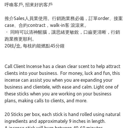
呼喚客戶, 招來好的客戶
推介Sales人員業使用。行銷跑業務必備，訂單order、接案
case、合約contract，walk-in客 滾滾來。
･ 同時可以清神醒腦，讓思緒更敏銳，口齒更清晰，行銷
跑業務更順利。
20枝/盒, 每枝約能燃點45分鐘
Call Client Incense has a clean clear scent to help attract
clients into your business. For money, luck and fun, this
incense can assist you when you are expanding your
business and clientele, with ease and calm. Light one of
these sticks when you are working on your business
plans, making calls to clients, and more.
20 Sticks per box, each stick is hand rolled using natural
ingredients and approximately 9 inches in length.