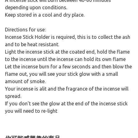
A incense stick will burn between 40-60 minutes
depending upon conditions.
Keep stored in a cool and dry place.
Directions for use:
Incense Stick Holder is required, this is to collect the ash
and to be heat resistant.
Light the incense stick at the coated end, hold the flame
to the incense until the incense can hold its own flame
Let the incense burn for a few seconds and then blow the
flame out, you will see your stick glow with a small
amount of smoke.
Your incense is alit and the fragrance of the incense will
spread.
If you don’t see the glow at the end of the incense stick
you will need to re-light