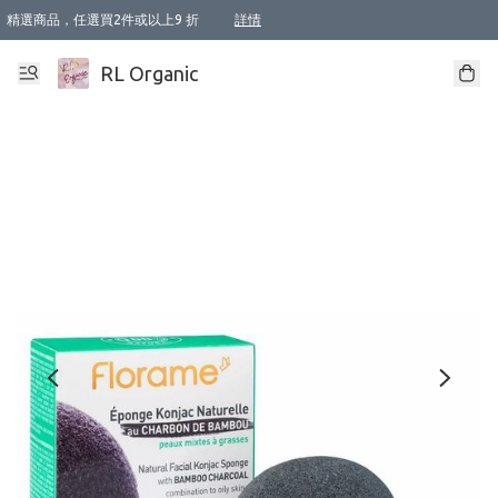
精選商品，任選買2件或以上9 折
詳情
XI周年優惠【新品自由選2件88折/3件85折】
XI周年優惠【Chakra 脈輪平衡自由選2件9折/3件85折/5件8折】
Florame 肌底自由選 2支9折 3支85折
XI周年優惠【蟲蟲退散 · 防衛結界﹞系列2件9折】
Sunki 任選2件95折
BIOFFICINA TOSCANA 任選2支9折 3支85折
Lamav 任選1件9折 2件85折
Mukti Organics 指定產品任選1件9折, 2件88折 3件85折
Intelligent Nutrients Skincare 任選2件9折
deodorant 任選2件88折
化妝品 任選2件95折
XI周年優惠【身心靈單品 任選2件9折/3件85折/5件8折】
XI周年優惠 【精油/香水 任選2件9折/3件85折/5件8折】
XI周年優惠【「關節到肌膚」全效養護 BODY OIL 組2件88折/3件85折】
XI周年優惠【夏日有機物理防曬套裝2件88折】
XI周年優惠【夏日潔面隨意選2件88折/3件85折】
XI周年優惠【逆齡奇蹟抗氧 11 自由選2件88折/3件85折/4件或以上8折】
新會員首次購物即享全單 95 折優惠！
成為VIP / VVIP 可享有生日月現金扣減獎賞優惠 !! 記得去賬户資料填上生日日期啦 !
選用順豐速運，滿$500 免運費
本地速遞 京東 送住宅/ 工商地址 $400 免運費
澳門訂單選用順豐速運，滿$800 免運費
詳情
詳情
詳情
詳情
詳情
詳情
詳情
詳情
詳情
詳情
詳情
詳情
詳情
詳情
詳情
詳情
詳情
RL Organic