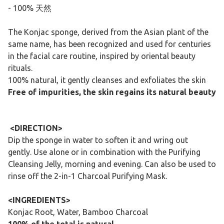
- 100% 天然
The Konjac sponge, derived from the Asian plant of the
same name, has been recognized and used for centuries
in the facial care routine, inspired by oriental beauty
rituals.
100% natural, it gently cleanses and exfoliates the skin
Free of impurities, the skin regains its natural beauty
<DIRECTION>
Dip the sponge in water to soften it and wring out
gently. Use alone or in combination with the Purifying
Cleansing Jelly, morning and evening. Can also be used to
rinse off the 2-in-1 Charcoal Purifying Mask.
<INGREDIENTS>
Konjac Root, Water, Bamboo Charcoal