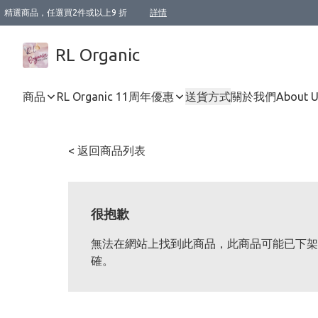
精選商品，任選買2件或以上9 折
詳情
XI周年優惠【新品自由選2件88折/3件85折】
XI周年優惠【Chakra 脈輪平衡自由選2件9折/3件85折/5件8折】
Florame 肌底自由選 2支9折 3支85折
XI周年優惠【蟲蟲退散 · 防衛結界﹞系列2件9折】
Sunki 任選2件95折
BIOFFICINA TOSCANA 任選2支9折 3支85折
Lamav 任選1件9折 2件85折
Mukti Organics 指定產品任選1件9折, 2件88折 3件85折
Intelligent Nutrients Skincare 任選2件9折
deodorant 任選2件88折
化妝品 任選2件95折
XI周年優惠【身心靈單品 任選2件9折/3件85折/5件8折】
XI周年優惠 【精油/香水 任選2件9折/3件85折/5件8折】
XI周年優惠【「關節到肌膚」全效養護 BODY OIL 組2件88折/3件85折】
XI周年優惠【夏日有機物理防曬套裝2件88折】
XI周年優惠【夏日潔面隨意選2件88折/3件85折】
XI周年優惠【逆齡奇蹟抗氧 11 自由選2件88折/3件85折/4件或以上8折】
新會員首次購物即享全單 95 折優惠！
成為VIP / VVIP 可享有生日月現金扣減獎賞優惠 !! 記得去賬户資料填上生日日期啦 !
選用順豐速運，滿$500 免運費
本地速遞 京東 送住宅/ 工商地址 $400 免運費
澳門訂單選用順豐速運，滿$800 免運費
詳情
詳情
詳情
詳情
詳情
詳情
詳情
詳情
詳情
詳情
詳情
詳情
詳情
詳情
詳情
詳情
詳情
RL Organic
商品
RL Organic 11周年優惠
送貨方式
關於我們
About 
< 返回商品列表
很抱歉
無法在網站上找到此商品，此商品可能已下架
確。