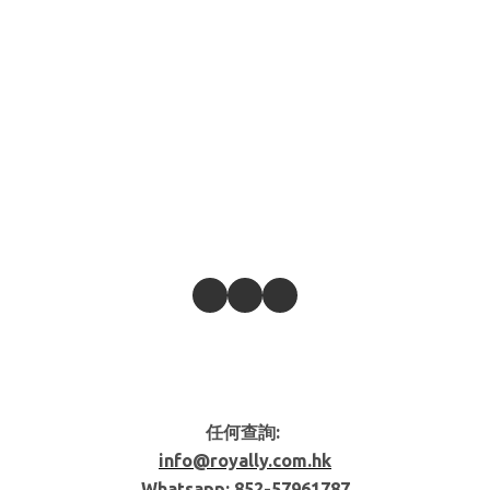
任何查詢:
info@royally.com.hk
Whatsapp: 852-
57961787