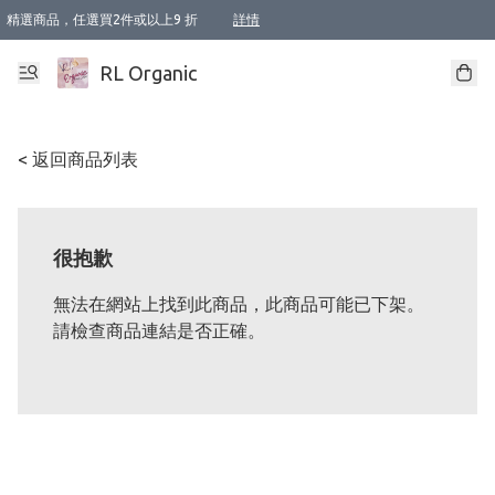
精選商品，任選買2件或以上9 折
詳情
XI周年優惠【新品自由選2件88折/3件85折】
XI周年優惠【Chakra 脈輪平衡自由選2件9折/3件85折/5件8折】
Florame 肌底自由選 2支9折 3支85折
XI周年優惠【蟲蟲退散 · 防衛結界﹞系列2件9折】
Sunki 任選2件95折
BIOFFICINA TOSCANA 任選2支9折 3支85折
Lamav 任選1件9折 2件85折
Mukti Organics 指定產品任選1件9折, 2件88折 3件85折
Intelligent Nutrients Skincare 任選2件9折
deodorant 任選2件88折
化妝品 任選2件95折
XI周年優惠【身心靈單品 任選2件9折/3件85折/5件8折】
XI周年優惠 【精油/香水 任選2件9折/3件85折/5件8折】
XI周年優惠【「關節到肌膚」全效養護 BODY OIL 組2件88折/3件85折】
XI周年優惠【夏日有機物理防曬套裝2件88折】
XI周年優惠【夏日潔面隨意選2件88折/3件85折】
XI周年優惠【逆齡奇蹟抗氧 11 自由選2件88折/3件85折/4件或以上8折】
新會員首次購物即享全單 95 折優惠！
成為VIP / VVIP 可享有生日月現金扣減獎賞優惠 !! 記得去賬户資料填上生日日期啦 !
選用順豐速運，滿$500 免運費
本地速遞 京東 送住宅/ 工商地址 $400 免運費
澳門訂單選用順豐速運，滿$800 免運費
詳情
詳情
詳情
詳情
詳情
詳情
詳情
詳情
詳情
詳情
詳情
詳情
詳情
詳情
詳情
詳情
詳情
RL Organic
< 返回商品列表
很抱歉
無法在網站上找到此商品，此商品可能已下架。
請檢查商品連結是否正確。