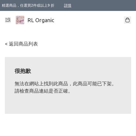
精選商品，任選買2件或以上9 折
詳情
XI周年優惠【新品自由選2件88折/3件85折】
XI周年優惠【Chakra 脈輪平衡自由選2件9折/3件85折/5件8折】
Florame 肌底自由選 2支9折 3支85折
XI周年優惠【蟲蟲退散 · 防衛結界﹞系列2件9折】
Sunki 任選2件95折
BIOFFICINA TOSCANA 任選2支9折 3支85折
Lamav 任選1件9折 2件85折
Mukti Organics 指定產品任選1件9折, 2件88折 3件85折
Intelligent Nutrients Skincare 任選2件9折
deodorant 任選2件88折
化妝品 任選2件95折
XI周年優惠【身心靈單品 任選2件9折/3件85折/5件8折】
XI周年優惠 【精油/香水 任選2件9折/3件85折/5件8折】
XI周年優惠【「關節到肌膚」全效養護 BODY OIL 組2件88折/3件85折】
XI周年優惠【夏日有機物理防曬套裝2件88折】
XI周年優惠【夏日潔面隨意選2件88折/3件85折】
XI周年優惠【逆齡奇蹟抗氧 11 自由選2件88折/3件85折/4件或以上8折】
新會員首次購物即享全單 95 折優惠！
成為VIP / VVIP 可享有生日月現金扣減獎賞優惠 !! 記得去賬户資料填上生日日期啦 !
選用順豐速運，滿$500 免運費
本地速遞 京東 送住宅/ 工商地址 $400 免運費
澳門訂單選用順豐速運，滿$800 免運費
詳情
詳情
詳情
詳情
詳情
詳情
詳情
詳情
詳情
詳情
詳情
詳情
詳情
詳情
詳情
詳情
詳情
RL Organic
< 返回商品列表
很抱歉
無法在網站上找到此商品，此商品可能已下架。
請檢查商品連結是否正確。