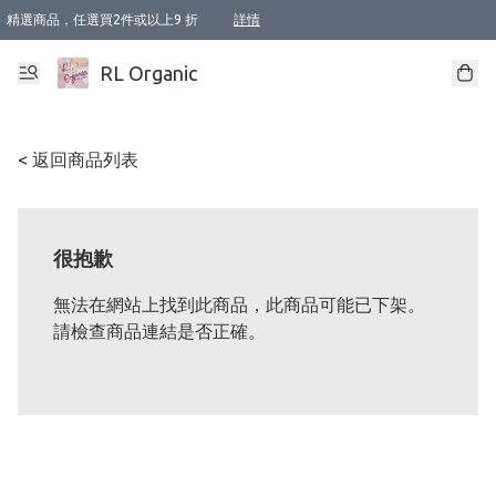
精選商品，任選買2件或以上9 折
詳情
XI周年優惠【新品自由選2件88折/3件85折】
XI周年優惠【Chakra 脈輪平衡自由選2件9折/3件85折/5件8折】
Florame 肌底自由選 2支9折 3支85折
XI周年優惠【蟲蟲退散 · 防衛結界﹞系列2件9折】
Sunki 任選2件95折
BIOFFICINA TOSCANA 任選2支9折 3支85折
Lamav 任選1件9折 2件85折
Mukti Organics 指定產品任選1件9折, 2件88折 3件85折
Intelligent Nutrients Skincare 任選2件9折
deodorant 任選2件88折
化妝品 任選2件95折
XI周年優惠【身心靈單品 任選2件9折/3件85折/5件8折】
XI周年優惠 【精油/香水 任選2件9折/3件85折/5件8折】
XI周年優惠【「關節到肌膚」全效養護 BODY OIL 組2件88折/3件85折】
XI周年優惠【夏日有機物理防曬套裝2件88折】
XI周年優惠【夏日潔面隨意選2件88折/3件85折】
XI周年優惠【逆齡奇蹟抗氧 11 自由選2件88折/3件85折/4件或以上8折】
新會員首次購物即享全單 95 折優惠！
成為VIP / VVIP 可享有生日月現金扣減獎賞優惠 !! 記得去賬户資料填上生日日期啦 !
選用順豐速運，滿$500 免運費
本地速遞 京東 送住宅/ 工商地址 $400 免運費
澳門訂單選用順豐速運，滿$800 免運費
詳情
詳情
詳情
詳情
詳情
詳情
詳情
詳情
詳情
詳情
詳情
詳情
詳情
詳情
詳情
詳情
詳情
RL Organic
< 返回商品列表
很抱歉
無法在網站上找到此商品，此商品可能已下架。
請檢查商品連結是否正確。