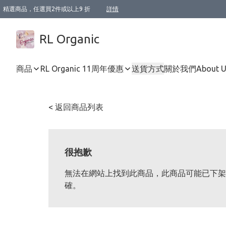
精選商品，任選買2件或以上9 折
詳情
XI周年優惠【新品自由選2件88折/3件85折】
XI周年優惠【Chakra 脈輪平衡自由選2件9折/3件85折/5件8折】
Florame 肌底自由選 2支9折 3支85折
XI周年優惠【蟲蟲退散 · 防衛結界﹞系列2件9折】
Sunki 任選2件95折
BIOFFICINA TOSCANA 任選2支9折 3支85折
Lamav 任選1件9折 2件85折
Mukti Organics 指定產品任選1件9折, 2件88折 3件85折
Intelligent Nutrients Skincare 任選2件9折
deodorant 任選2件88折
化妝品 任選2件95折
XI周年優惠【身心靈單品 任選2件9折/3件85折/5件8折】
XI周年優惠 【精油/香水 任選2件9折/3件85折/5件8折】
XI周年優惠【「關節到肌膚」全效養護 BODY OIL 組2件88折/3件85折】
XI周年優惠【夏日有機物理防曬套裝2件88折】
XI周年優惠【夏日潔面隨意選2件88折/3件85折】
XI周年優惠【逆齡奇蹟抗氧 11 自由選2件88折/3件85折/4件或以上8折】
新會員首次購物即享全單 95 折優惠！
成為VIP / VVIP 可享有生日月現金扣減獎賞優惠 !! 記得去賬户資料填上生日日期啦 !
選用順豐速運，滿$500 免運費
本地速遞 京東 送住宅/ 工商地址 $400 免運費
澳門訂單選用順豐速運，滿$800 免運費
詳情
詳情
詳情
詳情
詳情
詳情
詳情
詳情
詳情
詳情
詳情
詳情
詳情
詳情
詳情
詳情
詳情
RL Organic
商品
RL Organic 11周年優惠
送貨方式
關於我們
About 
< 返回商品列表
很抱歉
無法在網站上找到此商品，此商品可能已下架
確。