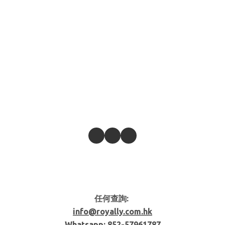
任何查詢:
info@royally.com.hk
Whatsapp: 852-
57961787