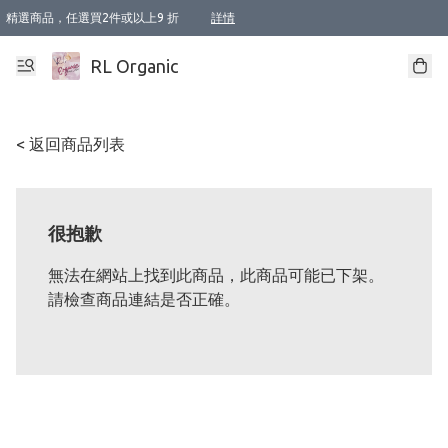
精選商品，任選買2件或以上9 折
詳情
XI周年優惠【新品自由選2件88折/3件85折】
XI周年優惠【Chakra 脈輪平衡自由選2件9折/3件85折/5件8折】
Florame 肌底自由選 2支9折 3支85折
XI周年優惠【蟲蟲退散 · 防衛結界﹞系列2件9折】
Sunki 任選2件95折
BIOFFICINA TOSCANA 任選2支9折 3支85折
Lamav 任選1件9折 2件85折
Mukti Organics 指定產品任選1件9折, 2件88折 3件85折
Intelligent Nutrients Skincare 任選2件9折
deodorant 任選2件88折
化妝品 任選2件95折
XI周年優惠【身心靈單品 任選2件9折/3件85折/5件8折】
XI周年優惠 【精油/香水 任選2件9折/3件85折/5件8折】
XI周年優惠【「關節到肌膚」全效養護 BODY OIL 組2件88折/3件85折】
XI周年優惠【夏日有機物理防曬套裝2件88折】
XI周年優惠【夏日潔面隨意選2件88折/3件85折】
XI周年優惠【逆齡奇蹟抗氧 11 自由選2件88折/3件85折/4件或以上8折】
新會員首次購物即享全單 95 折優惠！
成為VIP / VVIP 可享有生日月現金扣減獎賞優惠 !! 記得去賬户資料填上生日日期啦 !
選用順豐速運，滿$500 免運費
本地速遞 京東 送住宅/ 工商地址 $400 免運費
澳門訂單選用順豐速運，滿$800 免運費
詳情
詳情
詳情
詳情
詳情
詳情
詳情
詳情
詳情
詳情
詳情
詳情
詳情
詳情
詳情
詳情
詳情
RL Organic
< 返回商品列表
很抱歉
無法在網站上找到此商品，此商品可能已下架。
請檢查商品連結是否正確。