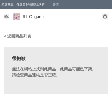
精選商品，任選買2件或以上9 折
詳情
XI周年優惠【新品自由選2件88折/3件85折】
XI周年優惠【Chakra 脈輪平衡自由選2件9折/3件85折/5件8折】
Florame 肌底自由選 2支9折 3支85折
XI周年優惠【蟲蟲退散 · 防衛結界﹞系列2件9折】
Sunki 任選2件95折
BIOFFICINA TOSCANA 任選2支9折 3支85折
Lamav 任選1件9折 2件85折
Mukti Organics 指定產品任選1件9折, 2件88折 3件85折
Intelligent Nutrients Skincare 任選2件9折
deodorant 任選2件88折
化妝品 任選2件95折
XI周年優惠【身心靈單品 任選2件9折/3件85折/5件8折】
XI周年優惠 【精油/香水 任選2件9折/3件85折/5件8折】
XI周年優惠【「關節到肌膚」全效養護 BODY OIL 組2件88折/3件85折】
XI周年優惠【夏日有機物理防曬套裝2件88折】
XI周年優惠【夏日潔面隨意選2件88折/3件85折】
XI周年優惠【逆齡奇蹟抗氧 11 自由選2件88折/3件85折/4件或以上8折】
新會員首次購物即享全單 95 折優惠！
成為VIP / VVIP 可享有生日月現金扣減獎賞優惠 !! 記得去賬户資料填上生日日期啦 !
選用順豐速運，滿$500 免運費
本地速遞 京東 送住宅/ 工商地址 $400 免運費
澳門訂單選用順豐速運，滿$800 免運費
詳情
詳情
詳情
詳情
詳情
詳情
詳情
詳情
詳情
詳情
詳情
詳情
詳情
詳情
詳情
詳情
詳情
RL Organic
< 返回商品列表
很抱歉
無法在網站上找到此商品，此商品可能已下架。
請檢查商品連結是否正確。