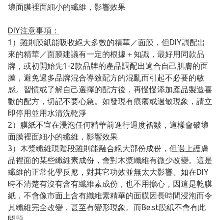
壞面膜裡面細小的纖維，影響效果
DIY注意事項：
1）雖則膜紙能吸收絕大多數的精華／面膜，但DIY調配出
來的精華／面膜建議有一定的根據＋知識，最好用同款品
牌，或初開始先1-2款品牌的產品調配出適合自己肌膚的面
膜，避免過多品牌混合導致配方的混亂而引起不必要的敏
感。習慣或了解自己選擇的配方後，再慢慢添加產品製造喜
歡的配方，切記不要心急。如發現有痕癢或過敏現象，請立
即停用並用水清洗乾淨
2）膜紙不宜在浸泡任何精華前進行過度褶皺，這樣會破壞
面膜裡面細小的纖維，影響效果
3）木漿纖維現階段雖則能融合絕大部份成份，但遇上護膚
品裡面的某些纖維素成份，會對木漿纖維有微少改變。這是
纖維的正常化學反應，對其它功效並無太大影響。如在DIY
時不清楚有沒有含有纖維素成份，也不用擔心，因這是乾膜
紙，不會像市面上含有纖維素精華的面膜因長時間浸泡而令
其纖維完全改變，甚至有變形現象。而Be.st膜紙不會有此
問題。