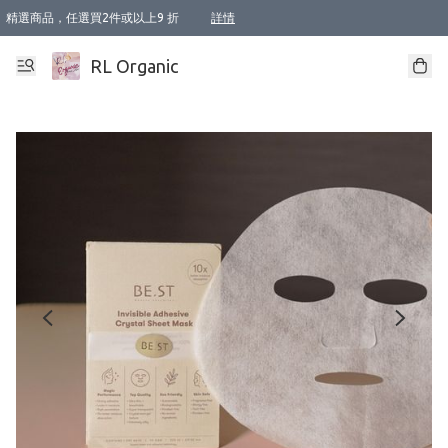
精選商品，任選買2件或以上9 折
詳情
XI周年優惠【新品自由選2件88折/3件85折】
XI周年優惠【Chakra 脈輪平衡自由選2件9折/3件85折/5件8折】
Florame 肌底自由選 2支9折 3支85折
XI周年優惠【蟲蟲退散 · 防衛結界﹞系列2件9折】
Sunki 任選2件95折
BIOFFICINA TOSCANA 任選2支9折 3支85折
Lamav 任選1件9折 2件85折
Mukti Organics 指定產品任選1件9折, 2件88折 3件85折
Intelligent Nutrients Skincare 任選2件9折
deodorant 任選2件88折
化妝品 任選2件95折
XI周年優惠【身心靈單品 任選2件9折/3件85折/5件8折】
XI周年優惠 【精油/香水 任選2件9折/3件85折/5件8折】
XI周年優惠【「關節到肌膚」全效養護 BODY OIL 組2件88折/3件85折】
XI周年優惠【夏日有機物理防曬套裝2件88折】
XI周年優惠【夏日潔面隨意選2件88折/3件85折】
XI周年優惠【逆齡奇蹟抗氧 11 自由選2件88折/3件85折/4件或以上8折】
新會員首次購物即享全單 95 折優惠！
成為VIP / VVIP 可享有生日月現金扣減獎賞優惠 !! 記得去賬户資料填上生日日期啦 !
選用順豐速運，滿$500 免運費
本地速遞 京東 送住宅/ 工商地址 $400 免運費
澳門訂單選用順豐速運，滿$800 免運費
詳情
詳情
詳情
詳情
詳情
詳情
詳情
詳情
詳情
詳情
詳情
詳情
詳情
詳情
詳情
詳情
詳情
RL Organic