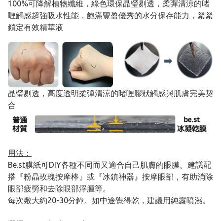
100%可降解植物纖維，綠色環保晶瑩剔透，柔彈清涼的啫
喱觸感超強吸水性能，飽滿豐盈優秀的水分保存能力，緊緊
鎖定有效精華液
晶瑩剔透，高度透明柔彈清涼的啫喱膠狀觸感與肌膚完美契
合
用法：
Be.st膜紙可DIY各種不同而又適合自己肌膚的眼膜。建議配
搭『粉晶玫瑰按摩棒』或『冰鎮神器』按摩眼部，有助消除
眼部疲勞和去除眼部浮腫等。
每次敷大約20-30分鐘。如中途覺得乾，建議用純露噴濕。