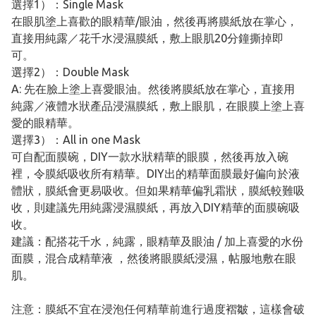
選擇1）：Single Mask
在眼肌塗上喜歡的眼精華/眼油，然後再將膜紙放在掌心，
直接用純露／花千水浸濕膜紙，敷上眼肌20分鐘撕掉即
可。
選擇2）：Double Mask
A: 先在臉上塗上喜愛眼油。然後將膜紙放在掌心，直接用
純露／液體水狀產品浸濕膜紙，敷上眼肌，在眼膜上塗上喜
愛的眼精華。
選擇3）：All in one Mask
可自配面膜碗，DIY一款水狀精華的眼膜，然後再放入碗
裡，令膜紙吸收所有精華。DIY出的精華面膜最好偏向於液
體狀，膜紙會更易吸收。但如果精華偏乳霜狀，膜紙較難吸
收，則建議先用純露浸濕膜紙，再放入DIY精華的面膜碗吸
收。
建議：配搭花千水，純露，眼精華及眼油 / 加上喜愛的水份
面膜，混合成精華液 ，然後將眼膜紙浸濕，帖服地敷在眼
肌。
注意：膜紙不宜在浸泡任何精華前進行過度褶皺，這樣會破