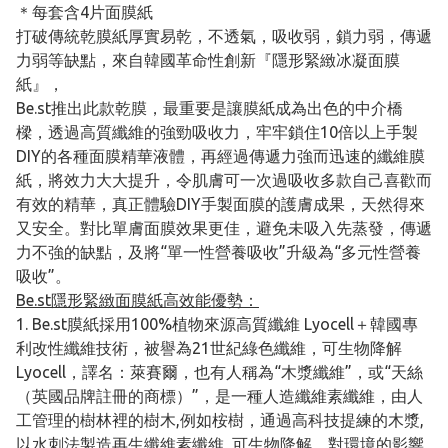
＊每套含4片面膜紙
打破傳統乾膜紙厚實易乾，不透氣，吸收弱，鎖力弱，傳遞
力弱等缺點，來自韓國革命性創新『隱形緊緻冰凝面膜
紙』，
Be.st推出此款乾膜，最重要是讓膜紙成為出色的中介橋
樑，透過高質纖維的強勁吸收力，牢牢鎖住10倍以上手製
DIY的各種面膜精華液體，再經過傳遞力強而迅速的纖維膜
紙，將效力大大提升，令肌膚可一次過吸收多款自己喜歡而
有效的精華，真正體驗DIY手製面膜的護膚成果，天然得來
又安全。對比單膚面膜效果更佳，避免未吸入先蒸發，傳遞
力不強的缺點，及將“單一性營養吸收”升級為“多元性營養
吸收”。
Be.st隱形緊緻面膜紙高效能優勢：
1. Be.st膜紙採用100%植物來源高質纖維 Lyocell＋韓國專
利改性纖維技術，被譽為21世紀綠色纖維，可生物降解
Lyocell，譯名：萊賽爾，也有人稱為“木漿纖維”，或“天絲
（英國品牌註冊的商標）”，是一種人造纖維素纖維，由人
工管理的樹林裡的樹木,例如桉樹，通過高科技提練的木漿,
以水刺法製造再生纖維素纖維, 可生物降解，對環境的影響