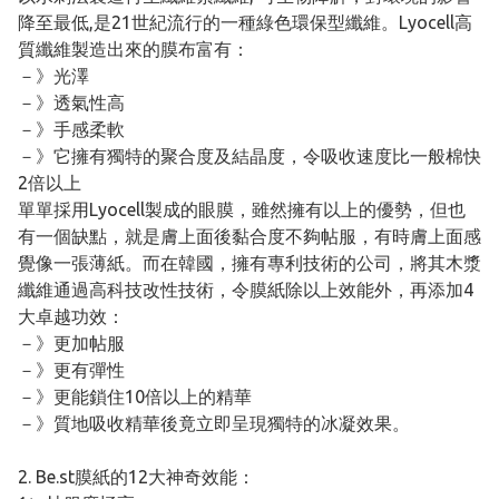
降至最低,是21世紀流行的一種綠色環保型纖維。Lyocell高
質纖維製造出來的膜布富有：
－》光澤
－》透氣性高
－》手感柔軟
－》它擁有獨特的聚合度及結晶度，令吸收速度比一般棉快
2倍以上
單單採用Lyocell製成的眼膜，雖然擁有以上的優勢，但也
有一個缺點，就是膚上面後黏合度不夠帖服，有時膚上面感
覺像一張薄紙。而在韓國，擁有專利技術的公司，將其木漿
纖維通過高科技改性技術，令膜紙除以上效能外，再添加4
大卓越功效：
－》更加帖服
－》更有彈性
－》更能鎖住10倍以上的精華
－》質地吸收精華後竟立即呈現獨特的冰凝效果。
2. Be.st膜紙的12大神奇效能：