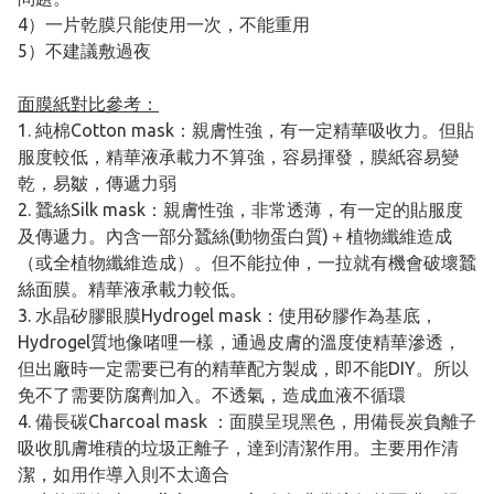
4）一片乾膜只能使用一次，不能重用
5）不建議敷過夜
面膜紙對比參考：
1. 純棉Cotton mask：親膚性強，有一定精華吸收力。但貼
服度較低，精華液承載力不算強，容易揮發，膜紙容易變
乾，易皺，傳遞力弱
2. 蠶絲Silk mask：親膚性強，非常透薄，有一定的貼服度
及傳遞力。內含一部分蠶絲(動物蛋白質)＋植物纖維造成
（或全植物纖維造成）。但不能拉伸，一拉就有機會破壞蠶
絲面膜。精華液承載力較低。
3. 水晶矽膠眼膜Hydrogel mask：使用矽膠作為基底，
Hydrogel質地像啫哩一樣，通過皮膚的溫度使精華滲透，
但出廠時一定需要已有的精華配方製成，即不能DIY。所以
免不了需要防腐劑加入。不透氣，造成血液不循環
4. 備長碳Charcoal mask ：面膜呈現黑色，用備長炭負離子
吸收肌膚堆積的垃圾正離子，達到清潔作用。主要用作清
潔，如用作導入則不太適合