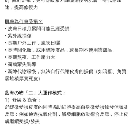
8）降紅舒敏，更可舒緩紫外線曬傷後的肌膚，令代謝加
速，提高修復力
肌膚為何會受損？
• 皮膚日積月累間可能已經受損
• 紫外線損傷
• 長期戶外工作，風吹日曬
• 長時間化妝，或用錯護膚品，或長期不使用護膚品
• 長期熬夜、工作壓力大
• 荷爾蒙失調導
• 新陳代謝緩慢，無法自行代謝皮膚的損傷（如暗瘡、角質
層堆積厚實死皮）
藍海の吻「二」大運作模式：
1）舒緩 & 癒合：
舒緩微受損皮膚的同時協助細胞提高自身微受損觸發信號及
反應：例如通過抗氧化劑，觸發細胞啟動癒合反應，停止皮
膚繼續受損/發炎