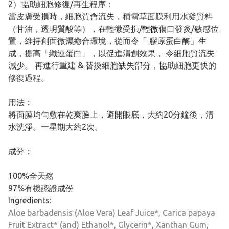
2）協助細胞修復/再生程序：
當皮膚受損時，細胞質會流失，積雪草面膜利用水凝質料
（甘油，透明質酸等），在輕微受損/
輕微
傷口發炎/敏感位
置，維持創面微濕癒合環境，從而令「 膠原蛋白酶」生
成，提高「纖連蛋白」，以促進清創效果， 令細胞質流失
減少。 再進行重建 & 替換細胞缺失部分，協助細胞更快的
修復過程。
用法：
將面膜均勻敷在乾爽臉上，避開眼底，大約20分鐘後，清
水洗淨。一星期大約2次。
成分：
100%全天然
97%有機認證成份
Ingredients:
Aloe barbadensis (Aloe Vera) Leaf Juice*, Carica papaya
Fruit Extract* (and) Ethanol*, Glycerin*, Xanthan Gum,