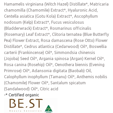
Hamamelis virginiana (Witch Hazel) Distillate*, Matricaria
chamomilla (Chamomile) Extract*, Hyaluronic Acid,
Centella asiatica (Gotu Kola) Extract*, Ascophyllum
nodosum (Kelp) Extract*, Fucus vesiculosus
(Bladderwrack) Extract*, Rosmarinus officinalis
(Rosemary) Leaf Extract*, Clitoria ternatea (Blue Butterfly
Pea) Flower Extract, Rosa damascena (Rose Otto) Flower
Distillate*, Cedrus atlantica (Cedarwood) Oil*, Boswellia
carterii (Frankincense) Oil*, Simmondsia chinensis
(Jojoba) Seed Oil*, Argania spinosa (Argan) Kernel Oil*,
Rosa canina (Rosehip) Oil*, Oenothera biennis (Evening
Primrose) Oil*, Adansonia digitata (Baobab) Oil,
Calophyllum inophyllum (Tamanu) Oil*, Anthemis nobilis
(Chamomile) Flower Oil*, Santalum spicatum
(Sandalwood) Oil*, Citric acid
-* Certified organic