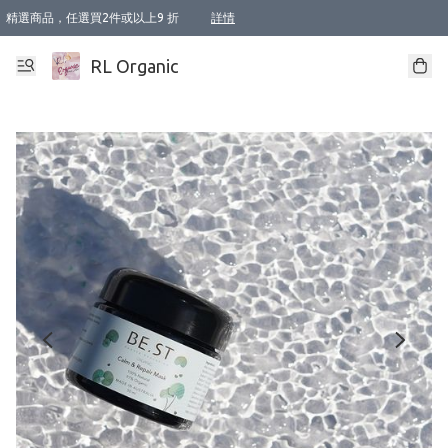
精選商品，任選買2件或以上9 折
詳情
XI周年優惠【新品自由選2件88折/3件85折】
XI周年優惠【Chakra 脈輪平衡自由選2件9折/3件85折/5件8折】
Florame 肌底自由選 2支9折 3支85折
XI周年優惠【蟲蟲退散 · 防衛結界﹞系列2件9折】
Sunki 任選2件95折
BIOFFICINA TOSCANA 任選2支9折 3支85折
Lamav 任選1件9折 2件85折
Mukti Organics 指定產品任選1件9折, 2件88折 3件85折
Intelligent Nutrients Skincare 任選2件9折
deodorant 任選2件88折
化妝品 任選2件95折
XI周年優惠【身心靈單品 任選2件9折/3件85折/5件8折】
XI周年優惠 【精油/香水 任選2件9折/3件85折/5件8折】
XI周年優惠【「關節到肌膚」全效養護 BODY OIL 組2件88折/3件85折】
XI周年優惠【夏日有機物理防曬套裝2件88折】
XI周年優惠【夏日潔面隨意選2件88折/3件85折】
XI周年優惠【逆齡奇蹟抗氧 11 自由選2件88折/3件85折/4件或以上8折】
新會員首次購物即享全單 95 折優惠！
成為VIP / VVIP 可享有生日月現金扣減獎賞優惠 !! 記得去賬户資料填上生日日期啦 !
選用順豐速運，滿$500 免運費
本地速遞 京東 送住宅/ 工商地址 $400 免運費
澳門訂單選用順豐速運，滿$800 免運費
詳情
詳情
詳情
詳情
詳情
詳情
詳情
詳情
詳情
詳情
詳情
詳情
詳情
詳情
詳情
詳情
詳情
RL Organic