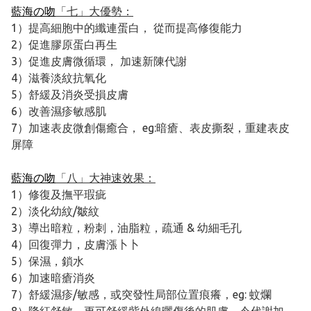
藍海の吻
「七」大優勢：
1）提高細胞中的纖連蛋白， 從而提高修復能力
2）促進膠原蛋白再生
3）促進皮膚微循環， 加速新陳代謝
4）滋養淡紋抗氧化
5）舒緩及消炎受損皮膚
6）改善濕疹敏感肌
7）加速表皮微創傷癒合， eg:暗瘡、表皮撕裂，重建表皮
屏障
藍海の吻
「八」大神速效果：
1）修復及撫平瑕疵
2）淡化幼紋/皺紋
3）導出暗粒，粉刺，油脂粒，疏通 & 幼細毛孔
4）回復彈力，皮膚漲卜卜
5）保濕，鎖水
6）加速暗瘡消炎
7）舒緩濕疹/敏感，或突發性局部位置痕癢，eg: 蚊爛