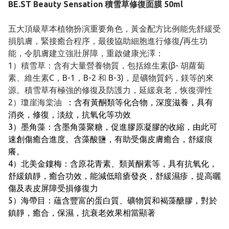
BE.ST Beauty Sensation 積雪草修復面膜 50ml
五大頂級草本植物扮演重要角色，黃金配方比例能先舒緩受
損肌膚，緊接癒合程序，最後協助細胞進行修復/再生功
能，令肌膚建立強壯屏障，重啟健康光澤：
1）積雪草：含有大量營養物質，包括維生素(β- 胡蘿蔔
素、維生素C，B-1，B-2 和 B-3)，是礦物質鈣，鎂等的來
源。積雪草有極強的修復及防護力，延緩衰老，恢復彈性
2）瓊崖海棠油
：含有黃酮類等化合物，深度滋養，具有
消炎，修復，淡紋，抗氧化等功效
3）墨角藻：含墨角藻聚糖，促進膠原凝膠的收縮，由此可
速創傷癒合進度。含藻酸鹽，有助受傷皮膚癒合，舒緩痕
癢。
4）北美金鏤梅：含原花青素、類黃酮素等，具有抗氧化，
舒緩鎮靜，癒合功效，能減低暗瘡發炎，舒緩濕疹，提高曬
傷及表皮屏障受損修復力
5）海帶目：蘊含豐富的蛋白質、礦物質和褐藻醣膠，對於
鎮靜，癒合，保濕，抗衰老效果相當顯著