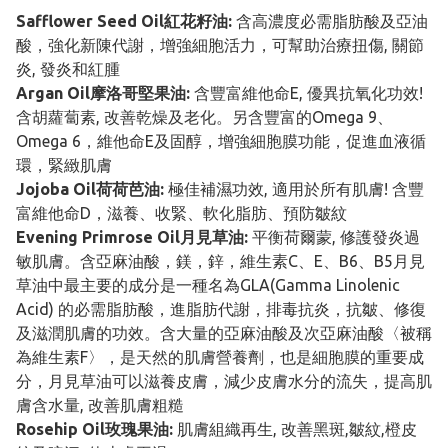
Safflower Seed Oil紅花籽油:
含高濃度必需脂肪酸及亞油
酸，強化新陳代謝，增強細胞活力，可幫助治療扭傷, 關節
炎, 發炎和紅腫
Argan Oil摩洛哥堅果油:
含豐富維他命E, 優異抗氧化功效!
含胡蘿蔔素, 改善乾燥及老化。另含豐富的Omega 9、
Omega 6，維他命E及固醇，增強細胞膜功能，促進血液循
環，緊緻肌膚
Jojoba Oil荷荷芭油:
極佳補濕功效, 適用於所有肌膚! 含豐
富維他命D，滋養、收緊、軟化脂肪、預防皺紋
Evening Primrose Oil月見草油:
平衡荷爾蒙, 修護發炎過
敏肌膚。含亞麻油酸，鎂，鋅，維生素C、E、B6、B5月見
草油中最主要的成分是一種名為GLA(Gamma Linolenic
Acid) 的必需脂肪酸，進脂肪代謝，排毒抗炎，抗皺、修復
及滋潤肌膚的功效。含大量的亞麻油酸及次亞麻油酸〈被稱
為維生素F〉，是天然的肌膚營養劑，也是細胞膜的重要成
分，月見草油可以滋養皮膚，減少皮膚水分的流失，提高肌
膚含水量, 改善肌膚粗糙
Rosehip Oil玫瑰果油:
肌膚組織再生, 改善黑斑,皺紋,橙皮