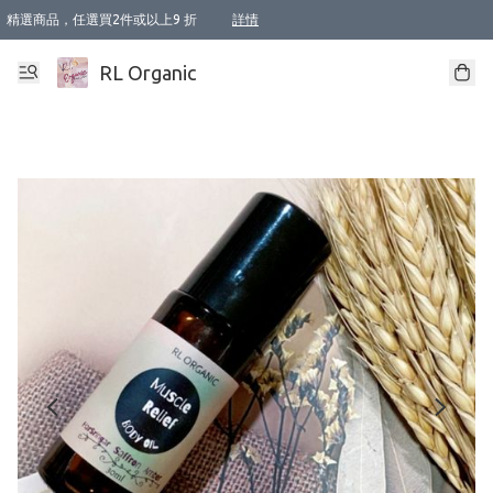
精選商品，任選買2件或以上9 折
詳情
XI周年優惠【新品自由選2件88折/3件85折】
XI周年優惠【Chakra 脈輪平衡自由選2件9折/3件85折/5件8折】
Florame 肌底自由選 2支9折 3支85折
XI周年優惠【蟲蟲退散 · 防衛結界﹞系列2件9折】
Sunki 任選2件95折
BIOFFICINA TOSCANA 任選2支9折 3支85折
Lamav 任選1件9折 2件85折
Mukti Organics 指定產品任選1件9折, 2件88折 3件85折
Intelligent Nutrients Skincare 任選2件9折
deodorant 任選2件88折
化妝品 任選2件95折
XI周年優惠【身心靈單品 任選2件9折/3件85折/5件8折】
XI周年優惠 【精油/香水 任選2件9折/3件85折/5件8折】
XI周年優惠【「關節到肌膚」全效養護 BODY OIL 組2件88折/3件85折】
XI周年優惠【夏日有機物理防曬套裝2件88折】
XI周年優惠【夏日潔面隨意選2件88折/3件85折】
XI周年優惠【逆齡奇蹟抗氧 11 自由選2件88折/3件85折/4件或以上8折】
新會員首次購物即享全單 95 折優惠！
成為VIP / VVIP 可享有生日月現金扣減獎賞優惠 !! 記得去賬户資料填上生日日期啦 !
選用順豐速運，滿$500 免運費
本地速遞 京東 送住宅/ 工商地址 $400 免運費
澳門訂單選用順豐速運，滿$800 免運費
詳情
詳情
詳情
詳情
詳情
詳情
詳情
詳情
詳情
詳情
詳情
詳情
詳情
詳情
詳情
詳情
詳情
RL Organic