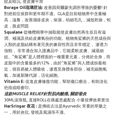
紋及暗沉, 使皮膚平滑
Borage Oil琉璃苣油:
改善因荷爾蒙失調所導致的憂鬱! 針
對經前症侯群和更年期不適。GLA是目前植物界中含量極
高，滋養，改善濕疹皮炎，保濕，幼細毛孔，減低乾燥，蛇
皮，脫皮問題
Squalane
從橄欖精華中抽取能使皮膚自然再生並且有滋
潤、補濕及供給皮膚氧份的功能。植物角鯊烯的天然成份與
人類的皮脂結構有著完美的兼容性而且非常穩定， 滲透力
強勁， 非常適合加入護膚品中，它能柔軟皮膚、減退細
紋。"角鯊烯"是人體裡面的一種重要元素，分佈於全身，而
皮脂中的含量最多約12%，由於"角鯊烯"與人體成份最相
近，很容易被人體吸收，滲透至身體各部份，補充細胞氧
氣，加速新陳代謝，活化細胞。
Vitamin E:
促進皮膚修復功能，幫助傷口癒合，有助淡化
疤痕或暗瘡印。
這款MUSCLE RELIEF針對肌肉酸痛, 關節發炎
30ML滾珠瓶, 直接ROLL在痛處患處配合 小量按摩效果更佳
HarSringar 夜花 :
是傳統古法是Ayurvedic 常要的草藥之
一，用於炎症, 發燒及風濕等不適。