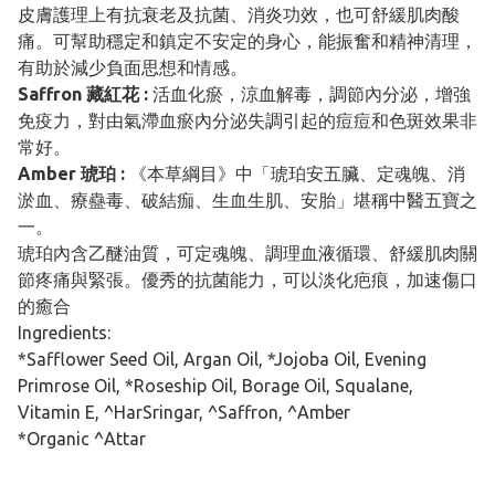
皮膚護理上有抗衰老及抗菌、消炎功效，也可舒緩肌肉酸
痛。可幫助穩定和鎮定不安定的身心，能振奮和精神清理，
有助於減少負面思想和情感。
Saffron 藏紅花 :
活血化瘀，涼血解毒，調節內分泌，增強
免疫力，對由氣滯血瘀內分泌失調引起的痘痘和色斑效果非
常好。
Amber 琥珀 :
《本草綱目》中「琥珀安五臟、定魂魄、消
淤血、療蠱毒、破結痂、生血生肌、安胎」堪稱中醫五寶之
一。
琥珀內含乙醚油質，可定魂魄、調理血液循環、舒緩肌肉關
節疼痛與緊張。優秀的抗菌能力，可以淡化疤痕，加速傷口
的癒合
Ingredients:
*Safflower Seed Oil, Argan Oil, *Jojoba Oil, Evening
Primrose Oil, *Roseship Oil, Borage Oil, Squalane,
Vitamin E, ^HarSringar, ^Saffron, ^Amber
*Organic ^Attar