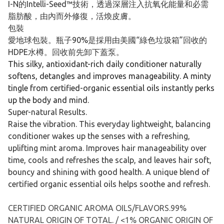
I-N的Intelli-Seed™技術，透過深層注入抗氧化能量和必需
脂肪酸，由內而外修復，活煥皮膚。
包裝
愛地球包裝。瓶子90%是採用由美國“綠色垃圾箱”回收的
HDPE水樽。回收前先卸下蓋泵。
This silky, antioxidant-rich daily conditioner naturally
softens, detangles and improves manageability. A minty
tingle from certified-organic essential oils instantly perks
up the body and mind.
Super-natural Results.
Raise the vibration. This everyday lightweight, balancing
conditioner wakes up the senses with a refreshing,
uplifting mint aroma. Improves hair manageability over
time, cools and refreshes the scalp, and leaves hair soft,
bouncy and shining with good health. A unique blend of
certified organic essential oils helps soothe and refresh.
CERTIFIED ORGANIC AROMA OILS/FLAVORS.99%
NATURAL ORIGIN OF TOTAL. / <1% ORGANIC ORIGIN OF