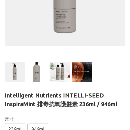
Intelligent Nutrients INTELLI-SEED
InspiraMint 排毒抗氧護髮素 236ml / 946ml
尺寸
236ml
946ml