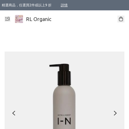
精選商品，任選買2件或以上9 折
詳情
XI周年優惠【新品自由選2件88折/3件85折】
XI周年優惠【Chakra 脈輪平衡自由選2件9折/3件85折/5件8折】
Florame 肌底自由選 2支9折 3支85折
XI周年優惠【蟲蟲退散 · 防衛結界﹞系列2件9折】
Sunki 任選2件95折
BIOFFICINA TOSCANA 任選2支9折 3支85折
Lamav 任選1件9折 2件85折
Mukti Organics 指定產品任選1件9折, 2件88折 3件85折
Intelligent Nutrients Skincare 任選2件9折
deodorant 任選2件88折
化妝品 任選2件95折
XI周年優惠【身心靈單品 任選2件9折/3件85折/5件8折】
XI周年優惠 【精油/香水 任選2件9折/3件85折/5件8折】
XI周年優惠【「關節到肌膚」全效養護 BODY OIL 組2件88折/3件85折】
XI周年優惠【夏日有機物理防曬套裝2件88折】
XI周年優惠【夏日潔面隨意選2件88折/3件85折】
XI周年優惠【逆齡奇蹟抗氧 11 自由選2件88折/3件85折/4件或以上8折】
新會員首次購物即享全單 95 折優惠！
成為VIP / VVIP 可享有生日月現金扣減獎賞優惠 !! 記得去賬户資料填上生日日期啦 !
選用順豐速運，滿$500 免運費
本地速遞 京東 送住宅/ 工商地址 $400 免運費
澳門訂單選用順豐速運，滿$800 免運費
詳情
詳情
詳情
詳情
詳情
詳情
詳情
詳情
詳情
詳情
詳情
詳情
詳情
詳情
詳情
詳情
詳情
RL Organic