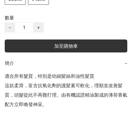
數量
−
+
加至購物車
簡介
−
適合所有髮質，特別是幼細髪絲和油性髪質

這款柔滑，富含抗氧化劑的護髪素可軟化，理順並改善髪
質，頭髮從此不再難打理。由有機認證精油製成的薄荷香氣
配方立即喚發神采。