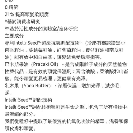
0 矽
0 殘留
21% 提高頭髮柔順度
*基於消費者研究
**基於活性成分的實驗室/臨床研究
主要成分
專利Intelli-Seed™超級抗氧調配技術 -（冷壓有機認證黑小
茴香籽油，蔓越莓籽油，紅葡萄籽油，覆盆籽油和南瓜籽
油）能有效中和自由基，讓髮絲免受環境損害。
巴卡斯果油（Pracaxi Oil） - 是合成陽離子成分的天然植物
性替代品，是有效的頭髮保濕劑：富含油酸，亞油酸和山嵛
酸。能令頭髮更易梳理，更健康有光澤。
乳木果（Shea Butter） - 深層保濕，增加光澤，減少毛
躁。
Intelli-Seed™ 調配技術
Intelli-Seed™調配技術種籽是生命之源，包含了所有植物中
最濃縮的部分。
我們從種籽中提取了最優質的抗氧化功效的精華，滋養和保
護皮膚和頭髮。