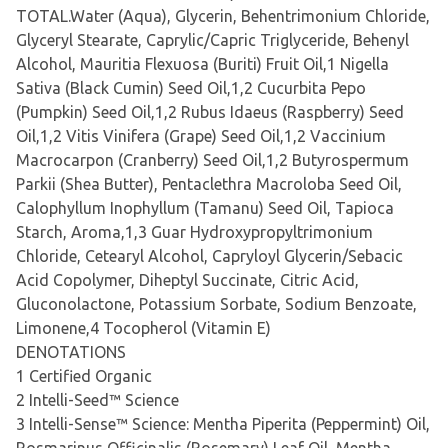
TOTAL.Water (Aqua), Glycerin, Behentrimonium Chloride,
Glyceryl Stearate, Caprylic/Capric Triglyceride, Behenyl
Alcohol, Mauritia Flexuosa (Buriti) Fruit Oil,1 Nigella
Sativa (Black Cumin) Seed Oil,1,2 Cucurbita Pepo
(Pumpkin) Seed Oil,1,2 Rubus Idaeus (Raspberry) Seed
Oil,1,2 Vitis Vinifera (Grape) Seed Oil,1,2 Vaccinium
Macrocarpon (Cranberry) Seed Oil,1,2 Butyrospermum
Parkii (Shea Butter), Pentaclethra Macroloba Seed Oil,
Calophyllum Inophyllum (Tamanu) Seed Oil, Tapioca
Starch, Aroma,1,3 Guar Hydroxypropyltrimonium
Chloride, Cetearyl Alcohol, Capryloyl Glycerin/Sebacic
Acid Copolymer, Diheptyl Succinate, Citric Acid,
Gluconolactone, Potassium Sorbate, Sodium Benzoate,
Limonene,4 Tocopherol (Vitamin E)
DENOTATIONS
1 Certified Organic
2 Intelli-Seed™ Science
3 Intelli-Sense™ Science: Mentha Piperita (Peppermint) Oil,