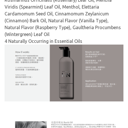
Rosmarinus Officinalis (Rosemary) Leaf Oil, Mentha
Viridis (Spearmint) Leaf Oil, Menthol, Elettaria
Cardamomum Seed Oil, Cinnamomum Zeylanicum
(Cinnamon) Bark Oil, Natural Flavor (Vanilla Type),
Natural Flavor (Raspberry Type), Gaultheria Procumbens
(Wintergreen) Leaf Oil
4 Naturally Occurring in Essential Oils