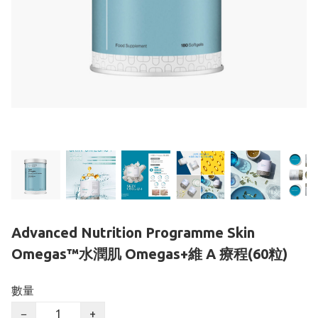
Advanced Nutrition Programme Skin
Omegas™水潤肌 Omegas+維 A 療程(60粒)
數量
−
+