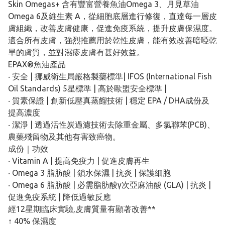
Skin Omegas+ 含有豐富營養魚油Omega 3、月見草油
Omega 6及維生素 A，從細胞底層進行修復，直達每一層皮
膚組織，改善皮膚健康，促進免疫系統，提升皮膚保濕度。
適合所有皮膚，強烈推薦用於乾性皮膚，能有效改善暗啞乾
旱的膚質，並對濕疹皮膚有甚好效益。
EPAX®️魚油產品
‧ 安全 | 挪威衛生局嚴格製藥標準| IFOS (International Fish
Oil Standards) 5星標準 | 高於歐盟安全標準 |
‧ 質素保證 | 創新低壓真蒸餾技術 | 穩定 EPA / DHA成份及
提高濃度
‧ 潔淨 | 透過活性炭過濾技術去除重金屬、多氯聯苯(PCB)、
農藥殘留物及其他有害致癌物。
成份｜功效
‧ Vitamin A | 提高免疫力 | 促進皮膚再生
‧ Omega 3 脂肪酸 | 鎖水保濕 | 抗炎 | 保護細胞
‧ Omega 6 脂肪酸 | 必需脂肪酸γ次亞麻油酸 (GLA) | 抗炎 |
促進免疫系統 | 降低過敏反應
經12星期臨床實驗,皮膚質量有顯著改善**
↑ 40% 保濕度