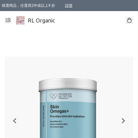
精選商品，任選買2件或以上9 折
詳情
XI周年優惠【新品自由選2件88折/3件85折】
XI周年優惠【Chakra 脈輪平衡自由選2件9折/3件85折/5件8折】
Florame 肌底自由選 2支9折 3支85折
XI周年優惠【蟲蟲退散 · 防衛結界﹞系列2件9折】
Sunki 任選2件95折
BIOFFICINA TOSCANA 任選2支9折 3支85折
Lamav 任選1件9折 2件85折
Mukti Organics 指定產品任選1件9折, 2件88折 3件85折
Intelligent Nutrients Skincare 任選2件9折
deodorant 任選2件88折
化妝品 任選2件95折
XI周年優惠【身心靈單品 任選2件9折/3件85折/5件8折】
XI周年優惠 【精油/香水 任選2件9折/3件85折/5件8折】
XI周年優惠【「關節到肌膚」全效養護 BODY OIL 組2件88折/3件85折】
XI周年優惠【夏日有機物理防曬套裝2件88折】
XI周年優惠【夏日潔面隨意選2件88折/3件85折】
XI周年優惠【逆齡奇蹟抗氧 11 自由選2件88折/3件85折/4件或以上8折】
新會員首次購物即享全單 95 折優惠！
成為VIP / VVIP 可享有生日月現金扣減獎賞優惠 !! 記得去賬户資料填上生日日期啦 !
選用順豐速運，滿$500 免運費
本地速遞 京東 送住宅/ 工商地址 $400 免運費
澳門訂單選用順豐速運，滿$800 免運費
詳情
詳情
詳情
詳情
詳情
詳情
詳情
詳情
詳情
詳情
詳情
詳情
詳情
詳情
詳情
詳情
詳情
RL Organic